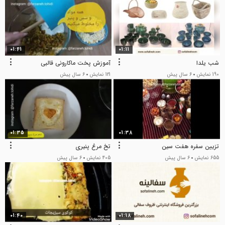
01:41
01:11
شب یلدا
آموزش پخت ماکارونی قالبی
190 نمایش
6 سال پیش
121 نمایش
6 سال پیش
01:35
01:38
تزیین سفره هفت سین
تخ مرغ پنیری
655 نمایش
6 سال پیش
405 نمایش
6 سال پیش
01:40
01:18