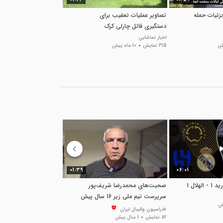
زئیات حمله
تصاویر عملیات تعقیب برای
دستگیری قاتل چارلی کرک
اخبار تماشایی
315 نمایش
10 ماه پیش
01:39
06:01
هلال 1
صحبت‌های محمدرضا شریف‌پور
خلاصه بازی اینتر میامی 2 - پورتو 1
سرپرست تیم ملی زیر 16 سال پیش
تماشا اسپرت
151 نمایش
1 سال پیش
از دیدار مقابل اندونزی
فدراسیون والیبال ایران
82 نمایش
1 سال پیش