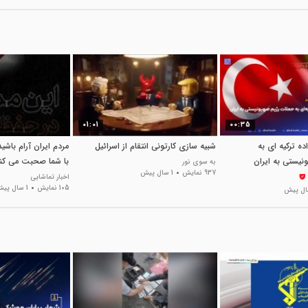
01:01
00:35
ه ترکیه ای به
شبیه سازی کارتونی انتقام از اسرائیل
مردم ایران آرام باشی
نیستی به ایران
با شما صحبت می کند
به سوی نور
937 نمایش
1 سال پیش
اخبار تماشایی
105 نمایش
1 سال پیش