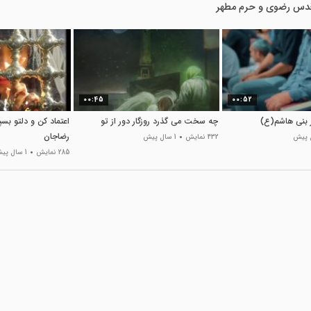
دس رضوی و حرم مطهر
00:45
00:52
 بنی هاشم(ع)
چه سخت می گذرد روزگار دور از تو
اعتماد کن و دلتو بسپر
رضاجان
432 نمایش
1 سال پیش
285 نمایش
1 سال پیش
09:02
16:52
ربه های بازیگوش و
چالش غذایی مادربزرگ با گربه
کلیپ خنده دار از کا