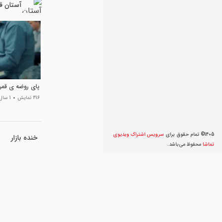
آستان ق
پای روضه ی قمر
416 نمایش
1 سال پیش
1405© تمام حقوق برای
سرویس اشتراک ویديوی
خنده بازار
تماشا
محفوظ می‌‌باشد.
فیلم خنده دار گ