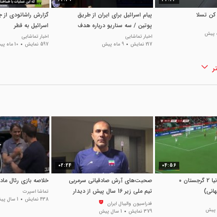
ن تسلا
پیام اسرائیل برای ایران از طریق
گزارش راشاتودی از ج
پوتین / سه سناریو درباره هدف
اسرائیل به قطر
انتقال
اخبار تماشایی
اخبار تماشایی
217 نمایش
9 ماه پیش
597 نمایش
10 ماه پیش
ر
02:24
04:56
خلاصه بازی اسپانیا 2 گرجستان 0
صحبت‌های آرش صادقیانی سرمربی
خلاصه بازی رئال مادرید 1 - ال
انی)
تیم ملی زیر 16 سال پیش از دیدار
تماشا اسپرت
438 نمایش
1 سال پیش
مقابل اندونزی
فدراسیون والیبال ایران
379 نمایش
1 سال پیش