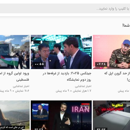
شما!
00:55
07:28
 حد گرون اپل که
جیتکس 2025: بازدید از غرفه‌ها در
ورود اولین گروه از ا
!
روز دوم نمایشگاه
فلسطینی
اخبار تماشایی
اخبار تماشایی
ش
1.7 هزار نمایش
9 ماه پیش
706 نمایش
9 ماه پیش
22:27
32:23