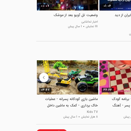
00:07
01:04
ران از دید
وضعیت تل آویو بعد از موشک
خونه تیمی مشکوک
اخبار تماشایی
اخبار تماشایی
111 نمایش
1 سال پیش
54 نمایش
1 سال پیش
03:47
34:44
 برنامه کودک
ماشین بازی کودکانه پسرانه - عملیات
کارتون مراقبت از نی نی 
پسر - آهنگ
خاک برداری - کمک به ماشین داخل
ماجرای پپا پیگ و شیشه 
گودال
Kids TV
Kids TV
8 هزار نمایش
1 سال پیش
6.1 هزار نمایش
1 سال پیش