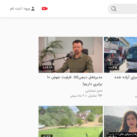
ورود / ثبت نام
1:16:19
00:25
سرای آزاده شده
مدیرعامل دیجی‌کالا: ظرفیت جهش 10
برابری داریم!
اخبار تماشایی
924 نمایش
9 ماه پیش
01:22
01:50