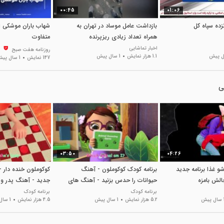
00:45
01:06
نزده سپاه کل
بازداشت عامل موساد در تهران به
شهاب باران موشکی ای
همراه تعداد زیادی ریزپرنده
متفاوت
اخبار تماشایی
روزنامه هفت صبح
1.1 هزار نمایش
1 سال پیش
147 نمایش
1 سال پیش
ی
03:50
04:26
شو غذا برنامه جدید
برنامه کودک کوکوملون - آهنگ
کوکوملون خنده دار -
الش بامزه
حیوانات را حدس بزنید - آهنگ های
جدید - آهنگ پدر و 
کودکانه انگلیسی
کودکانه انگلیسی
برنامه کودک
برنامه کودک
پیش
5.2 هزار نمایش
1 سال پیش
4.5 هزار نمایش
1 سال پیش