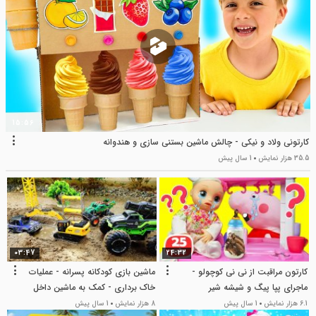
پخش
ویدیو
15:56
کارتونی ولاد و نیکی - چالش ماشین بستنی سازی و هندوانه
35.5 هزار نمایش
1 سال پیش
03:47
24:32
کارتون مراقبت از نی نی کوچولو -
ماشین بازی کودکانه پسرانه - عملیات
ماجرای پپا پیگ و شیشه شیر
خاک برداری - کمک به ماشین داخل
گودال
6.1 هزار نمایش
1 سال پیش
8 هزار نمایش
1 سال پیش