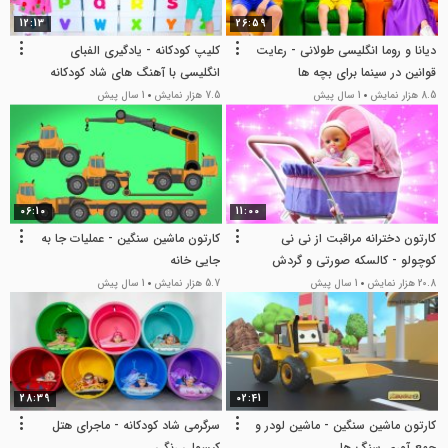
12:13
26:59
دیانا و روما انگلیسی طولانی - رعایت
کلیپ کودکانه - یادگیری الفبای
قوانین در سینما برای بچه ها
انگلیسی با آهنگ های شاد کودکانه
8.5 هزار نمایش
1 سال پیش
7.5 هزار نمایش
1 سال پیش
06:10
11:00
کارتون دخترانه مراقبت از نی نی
کارتون ماشین سنگین - عملیات جا به
کوچولو - کالسکه صورتی و گردش
جایی خانه
بیرون از خانه
20.8 هزار نمایش
1 سال پیش
5.7 هزار نمایش
1 سال پیش
28:39
02:41
کارتون ماشین سنگین - ماشین لودر و
سرگرمی شاد کودکانه - ماجرای هتل
جمع آوری سنگ ها
کپسولی رنگی