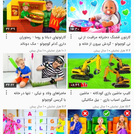
32:39
15:30
کارتون قشنگ دخترانه مراقبت از نی
کارتونهای دیانا و روما - رستوران
نی کوچولو - گردش بیرون از خانه و
داری آدام کوچولو - مک دونالد
آشپزی با اسلایم
12.4 هزار نمایش
1 سال پیش
10.1 هزار نمایش
1 سال پیش
34:42
08:49
کلیپ ماشین بازی کودکانه - ماشین
ماجراهای ولاد و نیکی - تنها در خانه
سنگین اسباب بازی - بیل مکانیکی
با کریس کوچولو
لودر پلیس
15.3 هزار نمایش
1 سال پیش
11.2 هزار نمایش
1 سال پیش