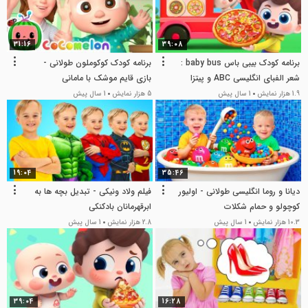
31:16
39:08
برنامه کودک بیبی باس baby bus :
برنامه کودک کوکوملون طولانی -
شعر الفبای انگلیسی ABC و پیتزا
بازی قایم موشک با مامانی
1.9 هزار نمایش
1 سال پیش
5 هزار نمایش
1 سال پیش
19:04
35:46
دیانا و روما انگلیسی طولانی - اولیور
فیلم ولاد ونیکی - تبدیل بچه ها به
کوچولو و حمام شکلات
ابرقهرمانان بادکنکی
10.3 هزار نمایش
1 سال پیش
2.8 هزار نمایش
1 سال پیش
39:04
16:28