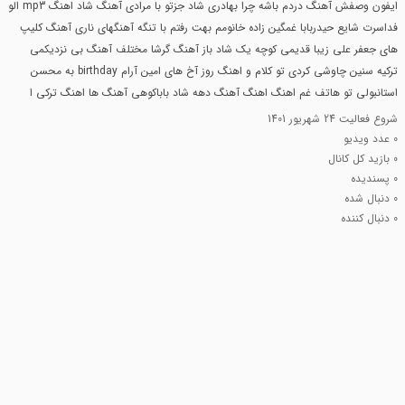
ایفون وصفش آهنگ دردم باشه چرا بهادری شاد جزتو با مرادی آهنگ شاد اهنگ mp3 الو
فداسرت شایع حیدربابا غمگین زاده خانومم بهت رفتم با تنگه آهنگهای ناری آهنگ کلیپ
های جعفر علی زیبا قدیمی کوچه یک شاد باز آهنگ گرشا مختلف آهنگ بی نزدیکمی
ترکیه سنین چاوشی کردی تو کلام و اهنگ روز آخ های امین آرام birthday به محسن
استانبولی تو هاتف غم اهنگ اهنگ آهنگ دهه شاد باباکوهی آهنگ ها اهنگ ترکی ا
شروع فعالیت
24 شهریور 1401
0
عدد ویدیو
0
بازید کل کانال
0
پسندیده
0
دنبال شده
0
دنبال کننده