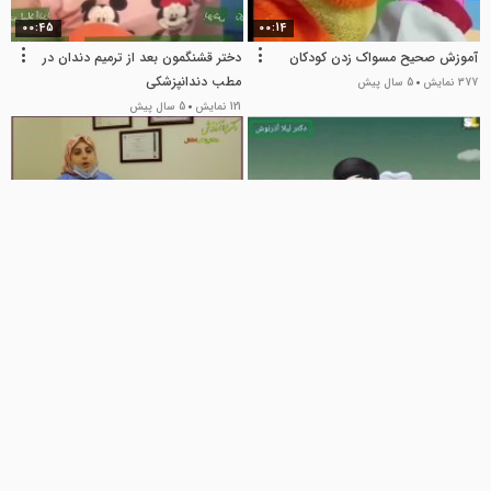
00:45
00:14
آموزش صحیح مسواک زدن کودکان
دختر قشنگمون بعد از ترمیم دندان در
مطب دندانپزشکی
377 نمایش
5 سال پیش
121 نمایش
5 سال پیش
01:28
00:58
چه چیزی باعث پوسیدگی دندان ها
صحبت های خانم دکتر لیلا اذرنوش
می شود؟
در خصوص اهمیت دندان های شیری
در کودکان
8 نمایش
5 سال پیش
68 نمایش
5 سال پیش
01:04
02:02
ترمیم دندان آسیای شیری
ترمیم و چکاب دندان های کیان عزیز