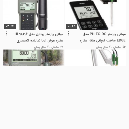
03:44
01:49
مولتی پارامتر PH-EC-DO مدل
مولتی پارامتر پرتابل مدل HI 98194-
EDGE ساخت کمپانی هانا- ستاره
ستاره عرش آریا نماینده انحصاری
عرش آریا نماینده انحصاری HANNA
HANNA آمریکا
54 نمایش
7 سال پیش
28 نمایش
7 سال پیش
آمریکا در ایران
03:37
05:43
چگونه با دستگاه PH-EC متر پرتابل
طرز کار با هدایت سنج هانا مدل HI
میتوان اندازه گرفت مدل HI5522 -
98192- ستاره عرش آریا نمیتده
ستاره عرش آریانماینده انحصاری
انحصاری هانا آمریکا
82 نمایش
7 سال پیش
389 نمایش
7 سال پیش
HANNA آمریکا