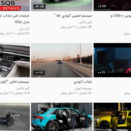
04:05
07:34
مقایسه بین لکسوس LS500 و
سیستم امنیتی آئودی a8 "
جزئیات فنی جذاب از
مدل SQ8
گیم باکس
53 نمایش
9 سال پیش
تاپ بین
48 نمایش
2 سال پیش
00:18
00:21
شتاب آئودی
سیستم داخلی "آئودی 8
درجینجا تهران
گیم باکس
50 نمایش
6 سال پیش
705 نمایش
9 سال پیش