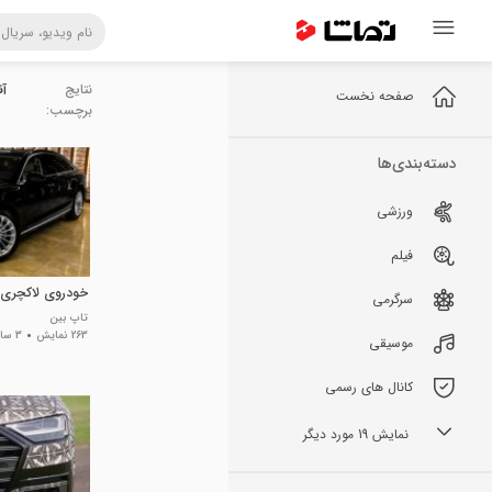
نتایج
آئ
صفحه نخست
برچسب:
دسته‌بندی‌ها
ورزشی
فیلم
خودروی لاکچری آ
سرگرمی
تاپ بین
263 نمایش
3 سال پیش
موسیقی
کانال های رسمی
نمایش 19 مورد دیگر