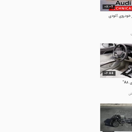
08:07
 خودروی آئودی
06:55
A"