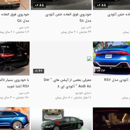
06:55
06:55
اده خفن آئودی
خودروی فوق العاده خفن آئودی
خودروی فوق العاده 
مدل S8
مدل Q8
تاپ بین
تاپ بین
49 نمایش
2 سال پیش
109 نمایش
2 سال پیش
01:46
04:23
با خودروی جدید آئودی مدل RS7
معرفی بعضی از آپشن های " Der
با خودروی بسیار لا
Audi A8 " آئودی ای 8
RS6 آشنا شوید
دنیای خودرو
تاپ بین
1.1 هزار نمایش
8 سال پیش
170 نمایش
3 سال پیش