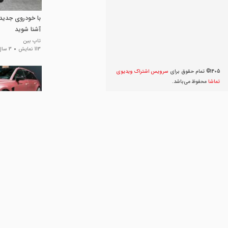
آشنا شوید
تاپ بین
113 نمایش
3 سال پیش
1405© تمام حقوق برای
سرویس اشتراک ویديوی
تماشا
محفوظ می‌‌باشد.
خودروی فوق الع
آئودی مدل PD6RS
تاپ بین
734 نمایش
3 سال پیش