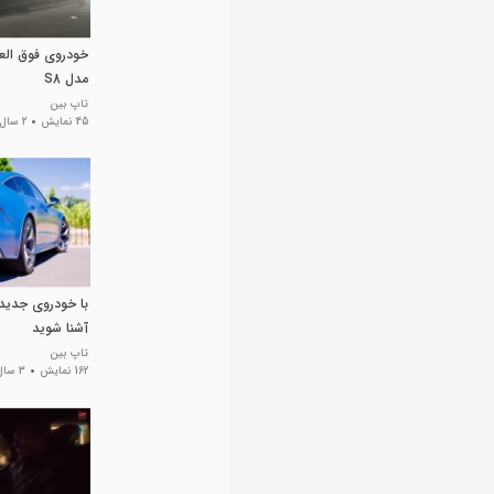
خودروی فوق الع
مدل S8
تاپ بین
45 نمایش
2 سال پیش
آشنا شوید
تاپ بین
162 نمایش
3 سال پیش