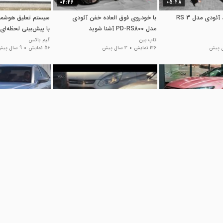
04:46
05:28
با خودروی جدید آئودی مدل RS 3
با خودروی فوق العاده خفن آئودی
مدل PD-RS800 آشنا شوید
با پیش‌بینی لحظه‌ای
تاپ بین
گیم باکس
146 نمایش
3 سال پیش
56 نمایش
9 سال پیش
00:23
06:10
اده خفن و خوشگل
ویژگی جدید Audi A8
شبیه سازی امکانات ب
A8"
کلانتر
24 نمایش
9 سال پیش
گیم باکس
90 نمایش
9 سال پیش