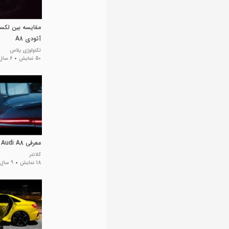
آئودی A8
تکنولوژی پلاس
50 نمایش
6 سال پیش
معرفی Audi A8
کلانتر
18 نمایش
9 سال پیش