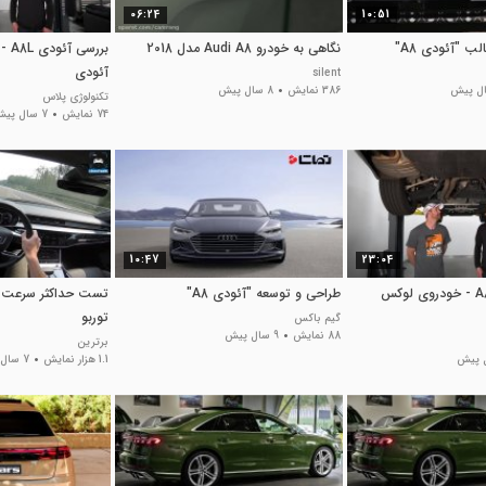
06:24
10:51
ب "آئودی A8"
نگاهی به خودرو Audi A8 مدل 2018
بررس
آئودی
silent
386 نمایش
8 سال پیش
تکنولوژی پلاس
74 نمایش
7 سال پیش
10:47
23:04
بررسی آئودی A8L - خودروی لوکس
طراحی و توسعه "آئودی A8"
توربو
گیم باکس
88 نمایش
9 سال پیش
برترین
1.1 هزار نمایش
7 سال پیش