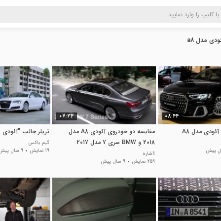
ودی مدل a8
07:34
08:44
ئودی مدل A8
مقایسه دو خودروی آئودی A8 مدل
تریلر جالب "آئودی A8"
2018 و BMW سری 7 مدل 2017
گیم باکس
19 نمایش
9 سال پیش
1اشاره
259 نمایش
9 سال پیش