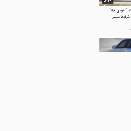
02:49
سیستم تعلیق هوشمند "آئودی a8"
 شرایط مسیر
13:42
ی نظیر "آئودی