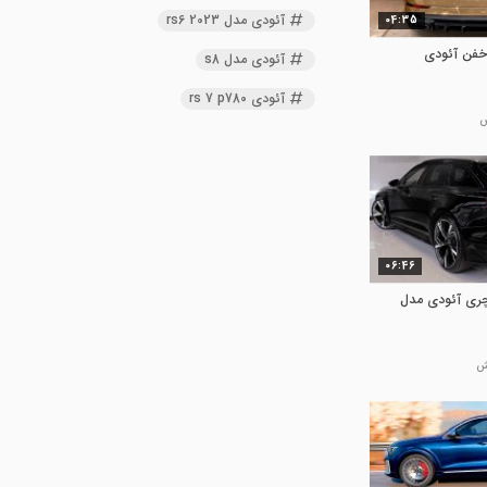
آئودی مدل rs6 2023
04:35
خفن آئودی
آئودی مدل s8
آئودی rs 7 p780
06:46
کچری آئودی مدل