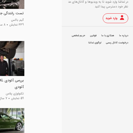
در تماشا وارد شوید تا به ویدیو‌ها و کانال‌های مد
نظر خود دسترسی پیدا کنید
تست رانندگی جال
وارد شوید
گیم باکس
339 نمایش
8 سال پیش
درباره ما
همکاری با ما
قوانین
حریم شخصی
درخواست کانال رسمی
لوگوی تماشا
آئودی
تکنولوژی پلاس
59 نمایش
7 سال پیش