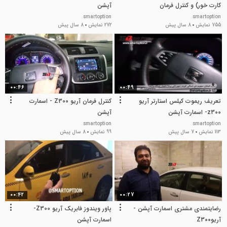
کارت خور) و کنترل فرمان
آپشن
smartoption
smartoption
755 نمایش
8 سال پیش
272 نمایش
8 سال پیش
00:46
00:49
تعریف ریموت کیلس استارتر آریو
کنترل فرمان آریو Z300 - اسمارت
z300- اسمارت آپشن
آپشن
smartoption
smartoption
113 نمایش
7 سال پیش
99 نمایش
8 سال پیش
00:42
00:27
رضایتمندی مشتری اسمارت آپشن -
پاور ویندوز فابریک آریو Z300-
آریوZ300
اسمارت آپشن