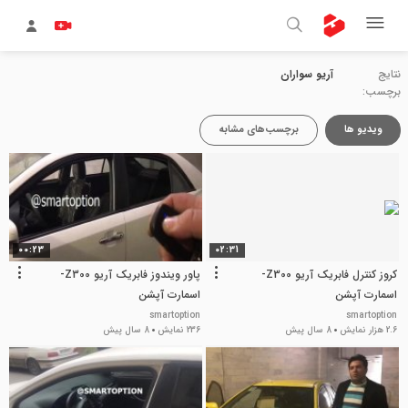
نتایج
آریو سواران
برچسب:
ویدیو ها
برچسب‌های مشابه
00:23
02:31
کروز کنترل فابریک آریو Z300-
پاور ویندوز فابریک آریو Z300-
اسمارت آپشن
اسمارت آپشن
smartoption
smartoption
2.6 هزار نمایش
8 سال پیش
236 نمایش
8 سال پیش