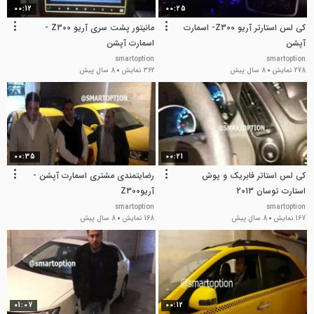
00:12
00:25
کی لس استارتر آریو Z300- اسمارت
مانیتور پشت سری آریو Z300 -
آپشن
اسمارت آپشن
smartoption
smartoption
278 نمایش
8 سال پیش
362 نمایش
8 سال پیش
00:35
00:21
کی لس استاتر فابریک و پوش
رضایتمندی مشتری اسمارت آپشن -
استارت توسان 2013
آریوZ300
smartoption
smartoption
167 نمایش
8 سال پیش
168 نمایش
8 سال پیش
01:07
00:12