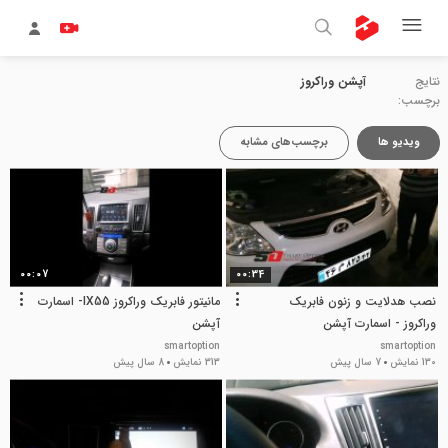
نتایج
آپشن وراکروز
برچسب:
ویدیو ها
برچسب‌های مشابه
00:07
00:34
نصب هدلایت و زنون فابریک
مانیتور فابریک وراکروز IX55- اسمارت
وراکروز - اسمارت آپشن
آپشن
smartoption
smartoption
130 نمایش
7 سال پیش
313 نمایش
8 سال پیش