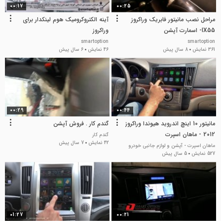
00:17
00:25
مراحل نصب مانیتور فابریک وراکروز
آینه الکتروکرومیک هوم لینکدار برای
IX55- اسمارت آپشن
وراکروز
smartoption
smartoption
361 نمایش
8 سال پیش
46 نمایش
6 سال پیش
00:29
00:44
مانیتور 10 اینچ اندروید هیوندا وراکروز
گندم کار . فروش آپشن
2012 - ماهان اسپرت
گندم کار
42 نمایش
7 سال پیش
ماهان اسپرت - آپشن و لوازم جانبی خودرو
527 نمایش
5 سال پیش
01:27
00:21