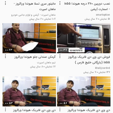
نصب دوربین 360 درجه هیوندا ix55
مانیتور سری تسلا هیوندا وراکروز -
- اسمارت آپشن
ماهان اسپرت
smartoption
ماهان اسپرت - آپشن و لوازم جانبی خودرو
51 نمایش
7 سال پیش
107 نمایش
6 سال پیش
00:23
00:37
فروش دی وی دی فابریک وراکروز
گرمکن صندلی جلو هیوندا وراکروز
ix55 (بازرگانی خلیج فارس )
تیم ماهان اسپرت
17 نمایش
8 سال پیش
khalijcardvd
147 نمایش
7 سال پیش
00:53
00:56
دی وی دی فابریک هیوندا وراکروز
دی وی دی فابریک هیوندا وراکروز