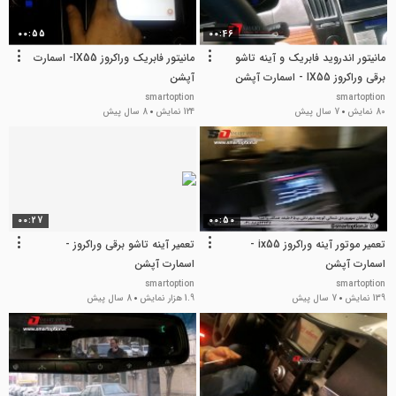
00:55
00:46
مانیتور اندروید فابریک و آینه تاشو
مانیتور فابریک وراکروز IX55- اسمارت
برقی وراکروز IX55 - اسمارت آپشن
آپشن
smartoption
smartoption
80 نمایش
7 سال پیش
124 نمایش
8 سال پیش
00:27
00:50
تعمیر موتور آینه وراکروز ix55 -
تعمیر آینه تاشو برقی وراکروز -
اسمارت آپشن
اسمارت آپشن
smartoption
smartoption
139 نمایش
7 سال پیش
1.9 هزار نمایش
8 سال پیش