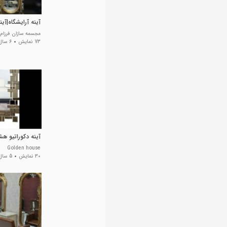
آینه آرایشگاه|آی
مجسمه سازان فرزام
73 نمایش
6 سال پیش
آینه دکوراتیو ه
Golden house
30 نمایش
5 سال پیش