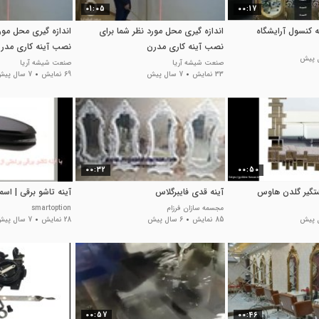
01:05
00:17
نه کنسول آرایشگاه
اندازه گیری محل مورد نظر شما برای
اندازه گیری محل مور
نصب آینه کاری مدرن
نصب آینه کاری مدر
صنعت شیشه آریا
صنعت شیشه آریا
33 نمایش
7 سال پیش
69 نمایش
7 سال پیش
00:32
00:50
شتگیر گلدن هاوس
آینه قدی فایبرگلاس
آینه تاشو برقی | اس
مجسمه سازان فرزام
smartoption
85 نمایش
6 سال پیش
28 نمایش
7 سال پیش
00:57
00:46