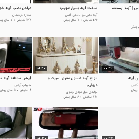
اس | آینه ایستاده
ساخت آینه بسیار عجیب
مراحل نصب آینه خودرو S3
آینه دکوراتیو ناطقی گلس
ستاره درخشان
266 نمایش
7 سال پیش
137 نمایش
7 سال پیش
01:20
00:31
ی آینه
انواع آینه کنسول معرق اسپرت و
آپشن سانتافه آینه ت
دیواری
ی گلس
شهراب آپشن
9 نمایش
5 سال پیش
تولیدی مبل مهدی رضوی
690 نمایش
6 سال پیش
02:30
00:37