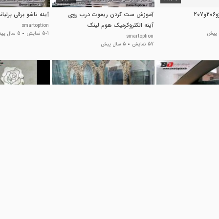
2
آموزش ست کردن ریموت درب روی
آینه تاشو برقی برلیا
آینه الکتروکرمیک هوم لینک
smartoption
501 نمایش
5 سال پیش
smartoption
57 نمایش
5 سال پیش
00:17
00:38
دیم
آینه ایستاده آرایشگاه | آینه قدی
آینه دکوراتیو
آرایشگاه
فروشگاه ایران ارزان
171 نمایش
8 سال پیش
کارخانه مجسمه سازی رولند صالح خوشی
65 نمایش
6 سال پیش