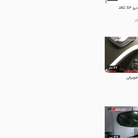
JAC 
00:22
اشوبرقی
00:37