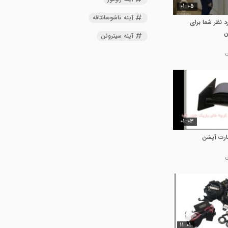
01:05
آینه تاشوسانتافه
د نظر شما برای
ن
آینه سیتروئن
01:03
مارت آپشن
11:01