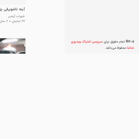
آینه تاشوبرقی پژو206و07
شهراب آپشن
27 نمایش
6 سال پیش
1405© تمام حقوق برای
سرویس اشتراک ویديوی
تماشا
محفوظ می‌‌باشد.
آینه تاشو برقی مزدا3 ق
smartoption
55 نمایش
5 سال پیش