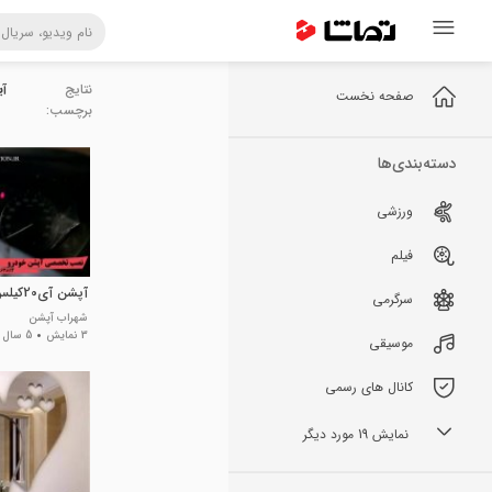
نتایج
آی
صفحه نخست
برچسب:
دسته‌بندی‌ها
ورزشی
فیلم
آپشن آی20کیلس استارتر
سرگرمی
شهراب آپشن
3 نمایش
5 سال پیش
موسیقی
کانال های رسمی
نمایش 19 مورد دیگر