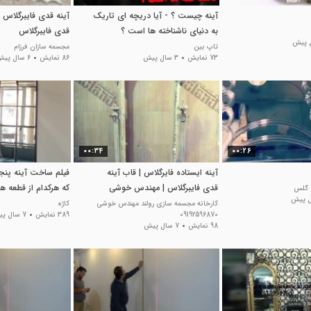
آینه چیست ؟ - آیا دریچه ای تاریک
آینه قدی فایبرگلاس آ
به دنیای ناشناخته ها است ؟
قدی فایبرگلاس
تاپ بین
مجسمه سازان فرزام
73 نمایش
3 سال پیش
86 نمایش
6 سال پیش
00:34
00:26
آینه ایستاده فایرگلاس | قاب آینه
فیلم ساخت آینه پنجر
قدی فایبرگلاس | مهندس خوشی
که هرکدام از قطعه ه
ی گلس
09192596870
تراش خورده
کارخانه مجسمه سازی رولند مهندس خوشی
کاژه
09192596870
389 نمایش
7 سال پیش
98 نمایش
7 سال پیش