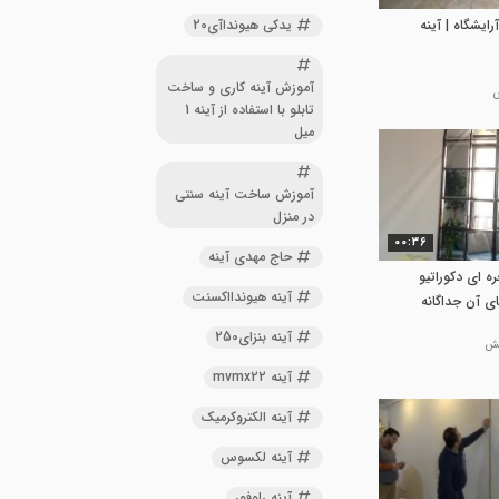
یدکی هیونداآی20
رایشگاه | آینه
آموزش آینه کاری و ساخت
تابلو با استفاده از آینه 1
میل
آموزش ساخت آینه سنتی
در منزل
00:36
حاج مهدی آینه
ه ای دکوراتیو
آینه هیوندااکسنت
ای آن جداگانه
آینه بنزای250
آینه mvmx22
آینه الکتروکرمیک
آینه لکسوس
آینه راوفور