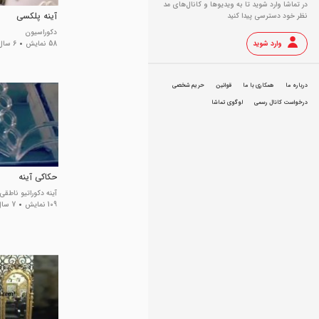
در تماشا وارد شوید تا به ویدیو‌ها و کانال‌های مد
آینه پلکسی
نظر خود دسترسی پیدا کنید
دکوراسیون
وارد شوید
58 نمایش
6 سال پیش
درباره ما
همکاری با ما
قوانین
حریم شخصی
درخواست کانال رسمی
لوگوی تماشا
حکاکی آینه
آینه دکوراتیو ناطق
109 نمایش
7 سال پیش