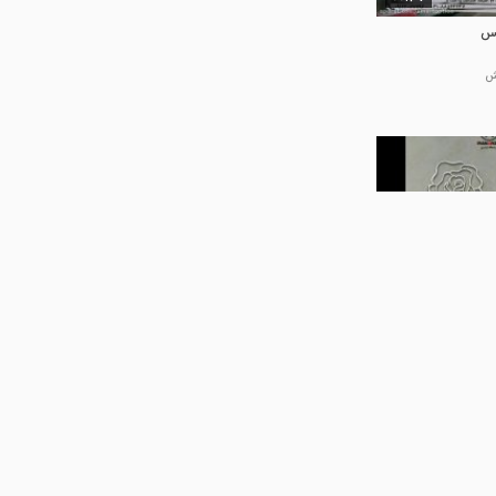
نس
00:18