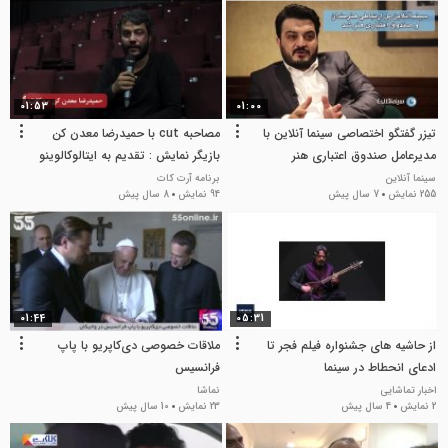
01:53
01:00
تیزر گفتگو اختصاصی سینما آنلاین با
مصاحبه cut با حمیدرضا معدن کن
مدیرعامل صندوق اعتباری هنر
بازیگر نمایش : تقدیم به ایتالوکالوینو
/ تهیه و ساخت مهرداد نونهال
سینما آنلاین
برنامه آرت کات
255 نمایش
7 سال پیش
94 نمایش
8 سال پیش
01:44
05:31
از حاشیه های جشنواره فیلم فجر تا
ملاقات خصوصی دی‌کاپریو با پاپ
ادعای انحطاط در سینما
فرانسیس
اخبار تماشایی
نماشا
2 نمایش
4 سال پیش
23 نمایش
10 سال پیش