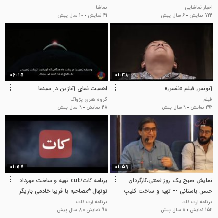
اخبار تماشایی
نماشا
724 نمایش
6 سال پیش
41 نمایش
10 سال پیش
06:25
01:38
آنونس فیلم «نفس»
اهمیت نمای آغازین در سینما
فیلم
گروه هنری پژواک
292 نمایش
9 سال پیش
48 نمایش
9 سال پیش
01:57
01:59
نمایش صبح یک روز لعنتی،کارگردان
برنامه کات/cut تهیه و ساخت مهرداد
حسن باستانی -- تهیه و ساخت کلیپ
نونهال *مصاحبه با فریبا خادمی بازیگر
مهرداد نونهال/کات/cut
نمایش تقدیم به ایتالوکالوینو
برنامه آرت کات
برنامه آرت کات
154 نمایش
8 سال پیش
98 نمایش
8 سال پیش