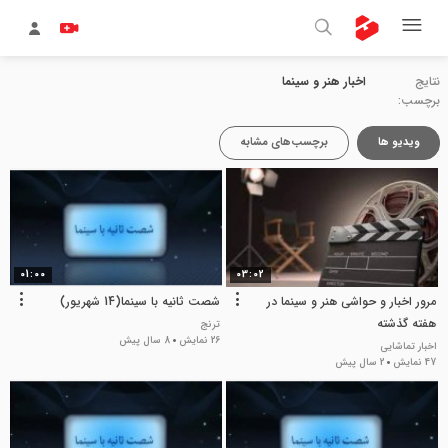
نتایج
اخبار هنر و سینما
برچسب:
ویدیو ها
برچسب‌های مشابه
01:00
03:02
مرور اخبار و حواشی هنر و سینما در
شصت ثانیه با سینما(14 شهریور)
هفته گذشته
ترنج
26 نمایش
8 سال پیش
اخبار تماشایی
47 نمایش
2 سال پیش