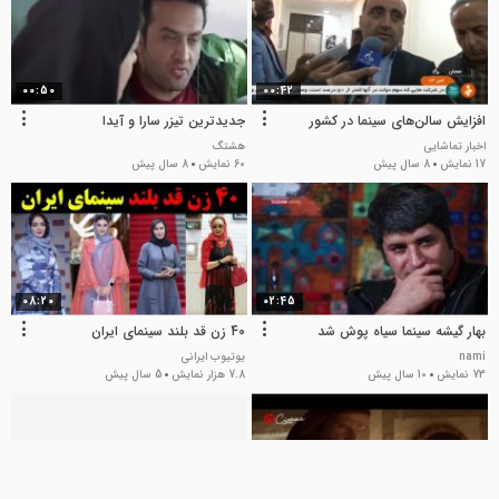
00:50
00:42
افزایش سالن‌های سینما در کشور
جدیدترین تیزر سارا و آیدا
اخبار تماشایی
هشتگ
17 نمایش
8 سال پیش
60 نمایش
8 سال پیش
08:20
02:45
بهار گیشه سینما سیاه پوش شد
40 زن قد بلند سینمای ایران
nami
یوتیوب ایرانی
73 نمایش
10 سال پیش
7.8 هزار نمایش
5 سال پیش