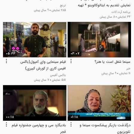
نمایش تقدیم به ایتالوکالوینو * تهیه
ترنج
285 نمایش
9 سال پیش
و ساخت مهرداد نونهال
برنامه آرت کات
34 نمایش
8 سال پیش
05:33
03:07
سینما شغل است یا هنر؟
فیلم سینمایی وای آمپول(باکس
افیس کاری از کورش کبیری)
خبر
11 نمایش
9 سال پیش
باکس آفیس
581 نمایش
7 سال پیش
00:18
01:18
درگذشت بازیگر پیشکسوت سینما و
بادیگارد سی و چهارمین جشنواره فیلم
تلویزیون
فجر