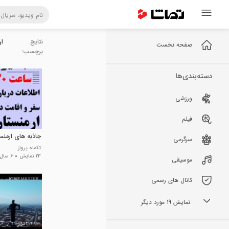
نتایج
ار
صفحه نخست
برچسب:
دسته‌بندی‌ها
ورزشی
فیلم
جاذبه های ارمنس
سرگرمی
تکماه پرواز
23 نمایش
6 سال پیش
موسیقی
کانال های رسمی
نمایش 19 مورد دیگر