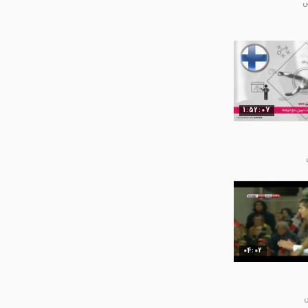
1:52:07
04:02