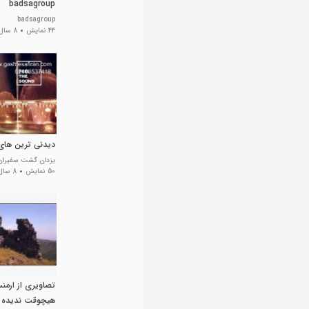
badsagroup
badsagroup
44 نمایش
8 سال پیش
دیدنی ترین های 
یزدان گشت سفیران
50 نمایش
8 سال پیش
تصاویری از ارمن
هیچوقت ندیده ای