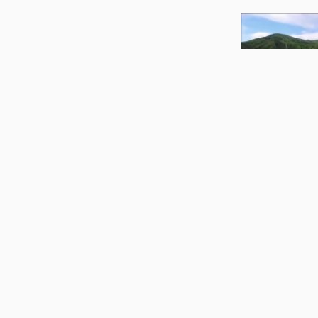
01:04
منستان
01:35
ارمنستان