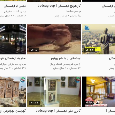
ارمنستان
کاراهونج ارمنستان | badsagroup
دیدن از ارمنستان
badsagroup
یزدان گشت سفیران
18 نمایش
8 سال پیش
16 نمایش
8 سال پیش
01:00
02:57
ستان
ارمنستان را با هم ببینیم
سفر به ارمنستان شهر 
آژانس هواپیمایی آهنگ پرواز
رویای جهانگردی چهارف
57 نمایش
6 سال پیش
139 نمایش
7 سال پیش
00:27
01:14
ستان |
گالری ملی ارمنستان | badsagroup
گورستان نوراتوس ارم