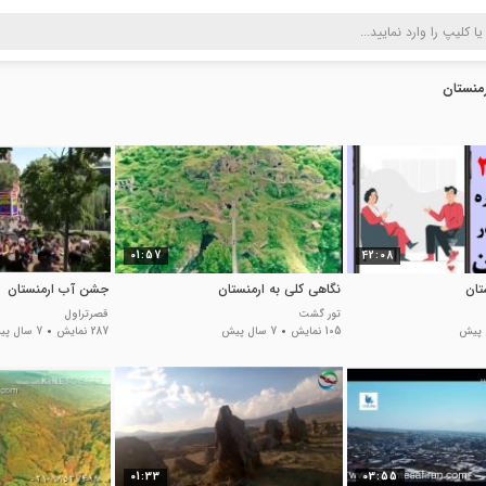
منستان
01:57
42:08
تان
نگاهی کلی به ارمنستان
جشن آب ارمنستان
تور گشت
قصرتراول
105 نمایش
7 سال پیش
287 نمایش
7 سال پیش
01:33
03:55