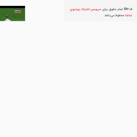
1405© تمام حقوق برای
سرویس اشتراک ویديوی
تماشا
محفوظ می‌‌باشد.
ارمنستان 1-1 صربستان
ورزشی
22 نمایش
9 سال پیش
تور زمینی و هوای
فلات پارس
75 نمایش
7 سال پیش