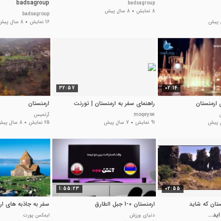
badsagroup
badsagroup
8 نمایش
8 سال پیش
badsagroup
16 نمایش
8 سال پیش
32:57
02:14
ارمنستان
راهنمای سفر به ارمنستان | تورنت
ارمنستان
moqeyse
آرتمیس
91 نمایش
7 سال پیش
25 نمایش
8 سال پیش
1:55:23
02:55
ستان که شاید
ارمنستان 0-1 جبل الطارق
سفر به جاذبه های ار
د...
دنیای ورزش
ایمکس پورت