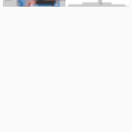
01:22
04:02
پمپ لوب روتاری SLR
اپکس روتاری Endy 6200
بوسترکار
تجهیزات دندانپزشکی تاج الدین
446 نمایش
5 سال پیش
30 نمایش
7 سال پیش
05:37
03:33
روتاری انکدر
جرمگیر WOODPECKER مدل PT3
kanooneabzar
تجهیزات دندانپزشکی تاج الدین
3 نمایش
6 سال پیش
28 نمایش
7 سال پیش