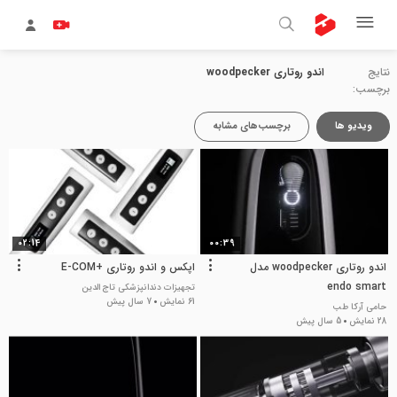
نتایج
اندو روتاری woodpecker
برچسب:
ویدیو ها
برچسب‌های مشابه
02:14
00:39
اندو روتاری woodpecker مدل
اپکس و اندو روتاری +E-COM
endo smart
تجهیزات دندانپزشکی تاج الدین
61 نمایش
7 سال پیش
حامی آرکا طب
28 نمایش
5 سال پیش