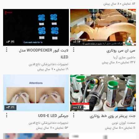
84 نمایش
8 سال پیش
03:41
01:14
سی ان سی روتاری
لایت کیور WOODPECKER مدل
iLED
ماشین سازی آریا
237 نمایش
8 سال پیش
تجهیزات دندانپزشکی تاج الدین
19 نمایش
7 سال پیش
03:21
00:17
جت پرینتر بر روی خط روتاری
جرمگیر UDS-E LED
صنعت آوران نوین
تجهیزات دندانپزشکی تاج الدین
11 نمایش
5 سال پیش
53 نمایش
7 سال پیش