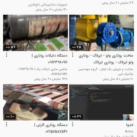
37 نمایش
6 سال پیش
تجهیزات دندانپزشکی تاج الدین
140 نمایش
6 سال پیش
00:59
00:45
ساخت روتاری ولو - ایرلاک - روتاری
دستگاه دایکات روتاری |
ولو ایرلاک - روتاری ایرلاک
09123960911
ساخت و فروش بگ فیلتر - گروه مهندسین
ماشین سازی دایکات پک | 09123960911-
مکانیک کبیر
02156587541
20 نمایش
5 سال پیش
738 نمایش
6 سال پیش
00:10
08:49
اندو1
دستگاه روتاری کارتن |
02156587541
f4r3in
15 نمایش
7 سال پیش