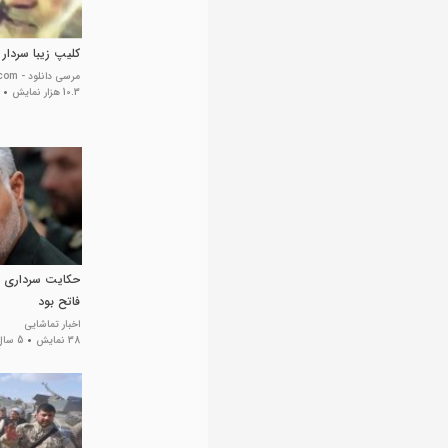
کلیپ زیبا سردار
مرسی دانلود - mer30download.com
10.3 هزار نمایش
حکایت سرداری که
فاتح بود
اخبار تماشایی
38 نمایش
5 سال پیش