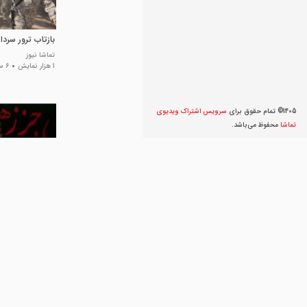
بازتاب ترور سردا
تماشا نیوز
1 هزار نمایش
6 سال پیش
1405© تمام حقوق برای
سرویس اشتراک ویديوی
تماشا
محفوظ می‌‌باشد.
نماهنگ | مالک ا
:حاج‌میثم‌مطیعی
BR_KIT_77
12 نمایش
5 سال پیش