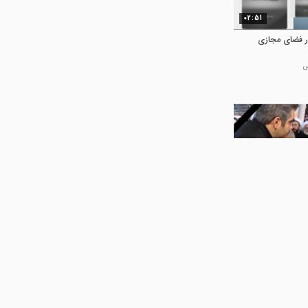
02:51
04:32
 مقاومت حاج