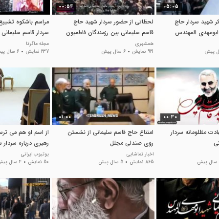
00:54
05:05
ر شهید سردار حاج
لحظاتی از حضور سردار شهید حاج
مراسم باشکوه تشییع 
ابومهدی المهندس
قاسم سلیمانی بین رزمندگان فاطمیون
سردار قاسم سلیمانی 
اهواز
همشهری
مجله ماگرتا
921 نمایش
6 سال پیش
237 نمایش
6 سال پیش
01:00
00:30
ادت مظلومانه سردار
امتناع حاج قاسم سلیمانی از نشستن
از اسم او هم می ترس
ی
روی صندلی مجلل
رهبری درباره سردار س
سردار سلیمانی
اخبار تماشایی
یوتیوب ایرانی
865 نمایش
5 سال پیش
50 نمایش
4 سال پیش