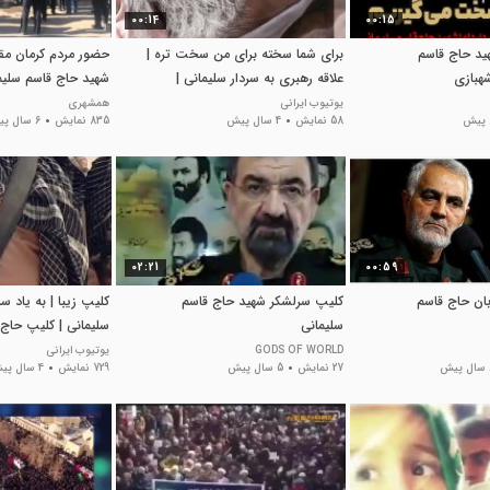
00:14
00:15
ید حاج قاسم
برای شما سخته برای من سخت تره |
حضور مردم کرمان مقا
شهبازی
علاقه رهبری به سردار سلیمانی |
شهید حاج قاسم سلیم
کلیپ سردار
یوتیوب ایرانی
همشهری
58 نمایش
4 سال پیش
835 نمایش
6 سال پیش
02:21
00:59
ان حاج قاسم
کلیپ سرلشکر شهید حاج قاسم
کلیپ زیبا | به یاد سرد
سلیمانی
سلیمانی | کلیپ حاج 
GODS OF WORLD
یوتیوب ایرانی
ش
27 نمایش
5 سال پیش
729 نمایش
4 سال پیش