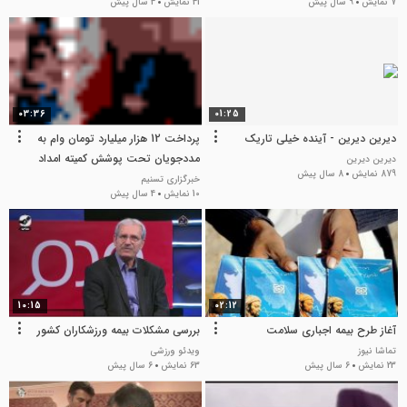
7 نمایش
9 سال پیش
41 نمایش
4 سال پیش
03:36
01:25
دیرین دیرین - آینده خیلی تاریک
پرداخت 12 هزار میلیارد تومان وام به
مددجویان تحت پوشش کمیته امداد
دیرین دیرین
879 نمایش
8 سال پیش
در 5 سال
خبرگزاری تسنیم
10 نمایش
4 سال پیش
10:15
02:12
آغاز طرح بیمه اجباری سلامت
بررسی مشکلات بیمه ورزشکاران کشور
تماشا نیوز
ویدئو ورزشی
23 نمایش
6 سال پیش
63 نمایش
6 سال پیش