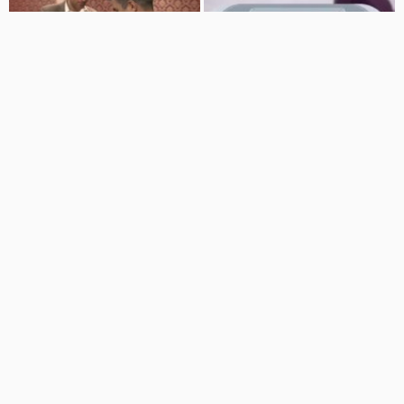
01:40
00:47
پوشش ریسك های بزرگ توسط
پوشش تصویری از همایش سالیانه
صنعت بیمه
بیمه حکمت
هشتگ
آیینه هنر
17 نمایش
8 سال پیش
6 نمایش
6 سال پیش
00:52
06:40
ویدیو آموزشی کارگاه مدیریت تجربه
شرایط عمومی و اختصاصی در بیمه
مشتری بیمه دی
نامه
آیینه هنر
موسسه مهر پاو
13 نمایش
6 سال پیش
9 نمایش
6 سال پیش