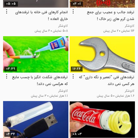
05:05
03:01
ترفند جالب و عجیب برای جمع
انجام کارهای فنی خانه با ترفندهای
شدن کرم های زیر خاک !
خارق العاده !
کاوشگر
کاوشگر
114 نمایش
2 سال پیش
508 نمایش
4 سال پیش
03:49
16:24
ترفندهای فنی "تعمیر و نگه داری" که
ترفندهای شگفت انگیز با چسب مایع
هر کسی نمی داند
که هرکسی نمی داند!
کاوشگر
کاوشگر
1.6 هزار نمایش
5 سال پیش
1.1 هزار نمایش
3 سال پیش
04:34
08:03