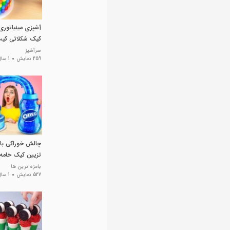
آشپزی مینیاتوری
کیک شکلاتی کی
سرآشپز
459 نمایش
1 سال پیش
چالش خوراکی بان
تزیین کیک خامه 
شگفت انگیز
بامزه ترین ها
527 نمایش
1 سال پیش