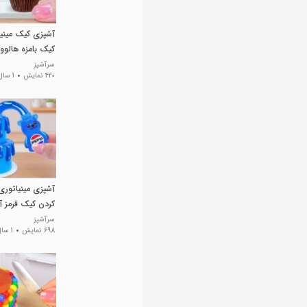
آشپزی کیک مینیا
کیک بامزه هالوو
سرآشپز
420 نمایش
1 سال پیش
آشپزی مینیاتور
کردن کیک قرمز آ
سرآشپز
698 نمایش
1 سال پیش