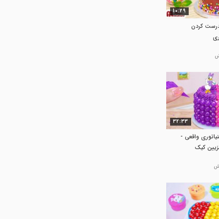
10:29
 درست کردن
ری
32:33
اتوری واقعی -
زیین کیک