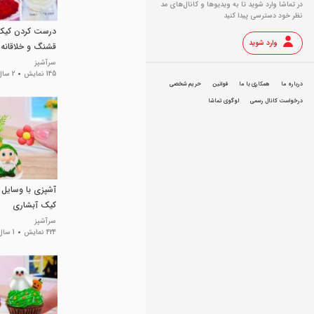
در تماشا وارد شوید تا به ویدیو‌ها و کانال‌های مد
نظر خود دسترسی پیدا کنید
درست کردن کیک 
وارد شوید
قشنگ و خلاقانه
سرآشپز
145 نمایش
2 سال پیش
درباره ما
همکاری با ما
قوانین
حریم شخصی
درخواست کانال رسمی
لوگوی تماشا
آشپزی با وسایل
کیک آبشاری
سرآشپز
424 نمایش
1 سال پیش