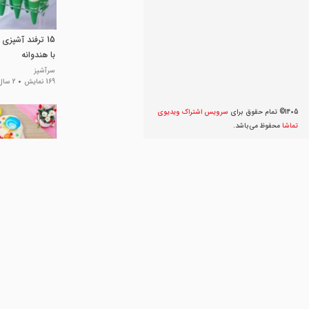
15 ترفند آشپز
با هندوانه
سرآشپز
169 نمایش
2 سال پیش
1405© تمام حقوق برای
سرویس اشتراک ویديوی
تماشا
محفوظ می‌‌باشد.
آشپزی مینیاتوری
ولنتاین
سرآشپز
37 هزار نمایش
3 سال 