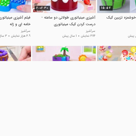
2:02:30
15:57
ی خوشمزه تزیین کیک
آشپزی مینیاتوری طولانی دو ساعته -
فیلم آشپزی مینیاتور
درست کردن کیک مینیاتوری
خامه ای و ژله
سرآشپز
سرآشپز
474 نمایش
1 سال پیش
4.9 هزار نمایش
3 سال پیش
1:00:25
03:52
 : کیک قلب
آشپزی مینیاتوری واقعی - درست
آشپزی با وسایل کوچک
کردن کیک مینیاتوری آبشاری
کیک شکلاتی با تزیین
سرآشپز
سرآشپز
پیش
1 هزار نمایش
2 سال پیش
713 نمایش
2 سال پیش