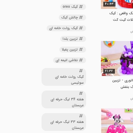
40:43
کیک oreo
ک واقعی : کیک
چالش کیک
کلات کیت کت
کیک رولت خامه ای
تزیین یلدا
تزیین پفیلا
نقاشی انیمه ای
21:32
کیک رولت خامه ای
اتوری - تزیین
سوئیسی
نگ بنفش
هفته 34 لیگ حرفه ای
عربستان
هفته 33 لیگ حرفه ای
عربستان