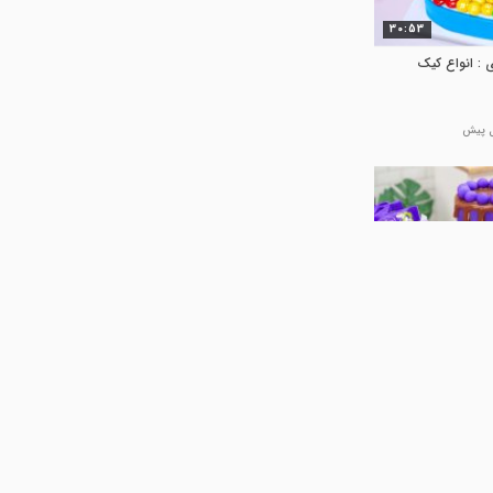
30:53
ی : انواع کیک
03:56
 مینیاتوری :
 بلوبری