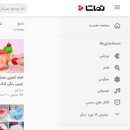
نتایج
ت
صفحه نخست
برچسب:
دسته‌بندی‌ها
ورزشی
فیلم
فیلم آشپزی مینیا
سرگرمی
تزیین رنگی کیک 
موسیقی
سرآشپز
716 نمایش
3 سال پیش
کانال های رسمی
نمایش 19 مورد دیگر