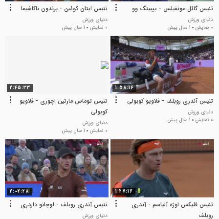
تنیس گائل مونفیلس - ییبینگ وو
تنیس ایتان کوئین - برندون ناکاشیما
دنیای ورزش
دنیای ورزش
0 نمایش
1 سال پیش
0 نمایش
1 سال پیش
2:45:33
1:58:16
تنیس آندری روبلف - فلاویو کوبولی
تنیس توماس مارتین اچوری - فلاویو
کوبولی
دنیای ورزش
0 نمایش
1 سال پیش
دنیای ورزش
0 نمایش
1 سال پیش
2:02:28
1:27:16
تنیس فلیکس اوژه آلیاسم - آندری
تنیس آندری روبلف - لوچانو داردری
روبلف
دنیای ورزش