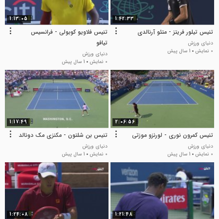
1:13:05
1:42:33
تنیس تیلور فریتز - متئو آرنالدی
تنیس فلاویو کوبولی - فرانسیس
تیافو
دنیای ورزش
0 نمایش
1 سال پیش
دنیای ورزش
0 نمایش
1 سال پیش
1:17:49
2:06:56
تنیس کمرون نوری - لورنزو موزتی
تنیس بن شلتون - مکنزی مک دونالد
دنیای ورزش
دنیای ورزش
0 نمایش
1 سال پیش
0 نمایش
1 سال پیش
1:24:08
1:21:48