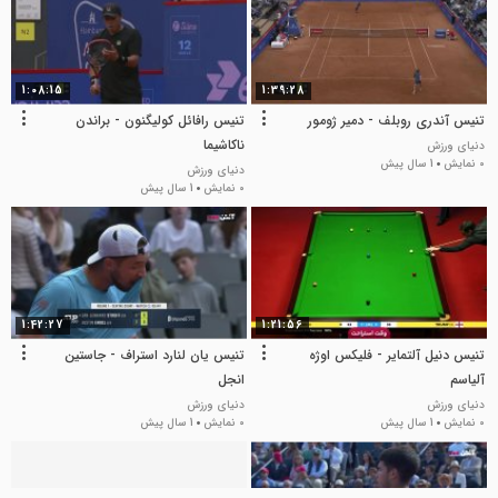
1:08:15
1:39:28
تنیس آندری روبلف - دمیر ژومور
تنیس رافائل کولیگنون - براندن
ناکاشیما
دنیای ورزش
0 نمایش
1 سال پیش
دنیای ورزش
0 نمایش
1 سال پیش
1:42:27
1:21:56
تنیس دنیل آلتمایر - فلیکس اوژه
تنیس یان لنارد استراف - جاستین
آلیاسم
انجل
دنیای ورزش
دنیای ورزش
0 نمایش
1 سال پیش
0 نمایش
1 سال پیش