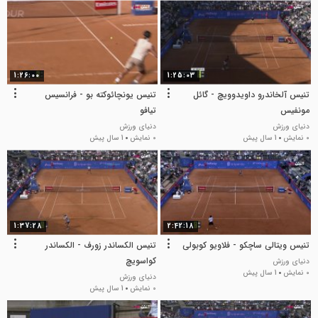
1:26:00
1:25:03
تنیس آلخاندرو داویدوویچ - گائل
تنیس یونچائوکته بو - فرانسیس
مونفیس
تیافو
دنیای ورزش
دنیای ورزش
0 نمایش
1 سال پیش
0 نمایش
1 سال پیش
1:37:28
2:42:18
تنیس ویتالی ساچکو - فلاویو کوبولی
تنیس الکساندر زورف - الکساندر
کواسویچ
دنیای ورزش
0 نمایش
1 سال پیش
دنیای ورزش
0 نمایش
1 سال پیش