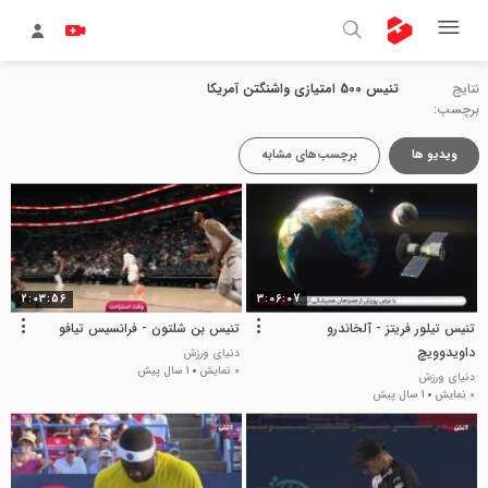
نتایج
تنیس 500 امتیازی واشنگتن آمریکا
برچسب:
ویدیو ها
برچسب‌های مشابه
2:03:56
3:06:07
تنیس تیلور فریتز - آلخاندرو
تنیس بن شلتون - فرانسیس تیافو
داویدوویچ
دنیای ورزش
0 نمایش
1 سال پیش
دنیای ورزش
0 نمایش
1 سال پیش