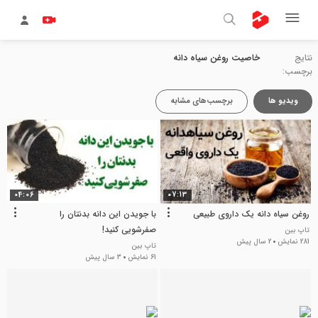
نتایج
خاصیت روغن سیاه دانه
برچسب:
ویدیو ها
برچسب‌های مشابه
04:06
07:13
روغن سیاه دانه یک داروی طبیعی
با جویدن این دانه بدنتان را
صفرشویی کنید!
تاپ بین
281 نمایش
2 سال پیش
تاپ بین
61 نمایش
3 سال پیش