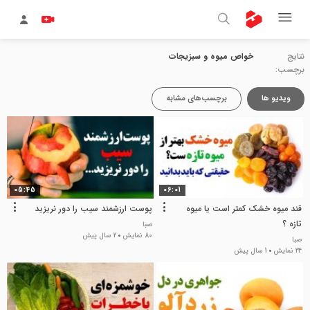
نتایج
خواص میوه و سبزیجات
برچسب:
ویدیو ها
برچسب‌های مشابه
05:45
06:01
قند میوه خشک کمتر است یا میوه
پوست ارزشمند سیب را دور نریزید
تازه ؟
صبا
80 نمایش
2 سال پیش
صبا
24 نمایش
1 سال پیش