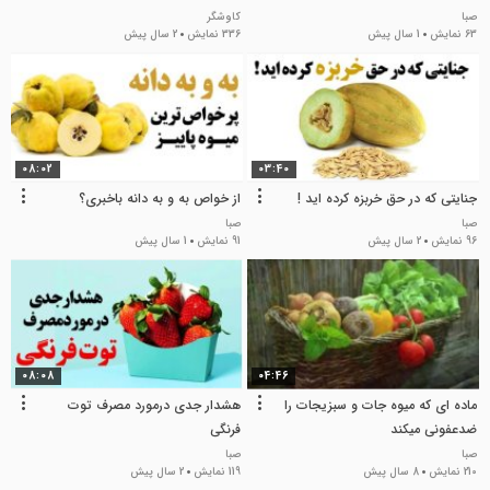
صبا
کاوشگر
63 نمایش
1 سال پیش
336 نمایش
2 سال پیش
08:02
03:40
جنایتی که در حق خربزه کرده اید !
از خواص به و به دانه باخبری؟
صبا
صبا
96 نمایش
2 سال پیش
91 نمایش
1 سال پیش
08:08
04:46
ماده ای که میوه جات و سبزیجات را
هشدار جدی درمورد مصرف توت
ضدعفونی میکند
فرنگی
صبا
صبا
210 نمایش
8 سال پیش
119 نمایش
2 سال پیش