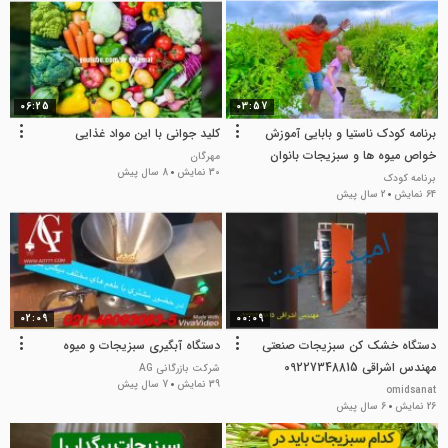
06:25
03:57
برنامه کودک ناستیا و بابایی آموزش
کلید جوانی با این مواد غذایی
خواص میوه ها و سبزیجات بانوان
مهرگان
30 نمایش
8 سال پیش
سرگرمی کودک
برنامه کودک
64 نمایش
2 سال پیش
02:09
00:09
دستگاه خشک کن سبزیجات صنعتی
دستگاه آبگیری سبزیجات و میوه
مهندس اشراقی 09227348815
شرکت بازرگانی AG
39 نمایش
7 سال پیش
omidsanat
26 نمایش
6 سال پیش