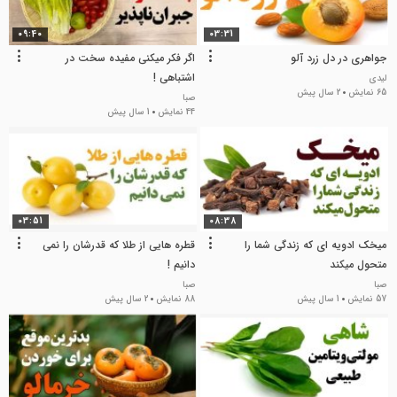
09:40
03:31
جواهری در دل زرد آلو
اگر فکر میکنی مفیده سخت در
اشتباهی !
لیدی
65 نمایش
2 سال پیش
صبا
44 نمایش
1 سال پیش
03:51
08:38
میخک ادویه ای که زندگی شما را
قطره هایی از طلا که قدرشان را نمی
متحول میکند
دانیم !
صبا
صبا
57 نمایش
1 سال پیش
88 نمایش
2 سال پیش