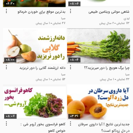
04:30
08:06
شاهی مولتی ویتامین طبیعی
بدترین موقع برای خوردن خرمالو
لیدی
صبا
73 نمایش
2 سال پیش
47 نمایش
1 سال پیش
08:00
08:04
چرا برگ هویج را دور میریزید؟؟
دانه ارزشمند گلابی را دور نریزید
صبا
صبا
43 نمایش
1 سال پیش
54 نمایش
1 سال پیش
08:07
03:31
جدیدترین نتایج ! آیا داروی سرطان
کاهو فرانسوی بخور آروم شی ::
در دل زردآلو است؟
خواص کاهو