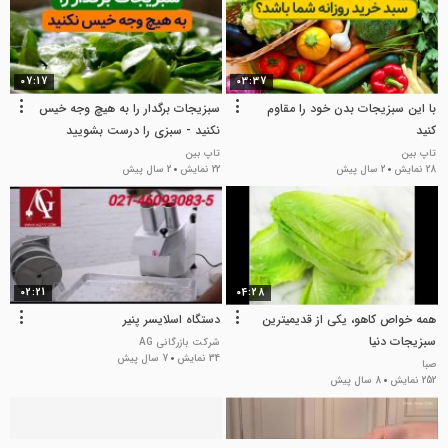
07:17
03:37
با این سبزیجات بدن خود را مقاوم
سبزیجات برگدار را به هیچ وجه خیس
کنید
نکنید - سبزی را درست بشویید
تاپ بین
تاپ بین
28 نمایش
2 سال پیش
22 نمایش
2 سال پیش
02:21
04:28
همه خواص کاهو، یکی از قدیمیترین
دستگاه اسلایسر پنیر
سبزیجات دنیا
شرکت بازرگانی AG
34 نمایش
7 سال پیش
صبا
252 نمایش
8 سال پیش