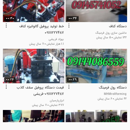
00:30
00:34
دستگاه کناف
خط تولید پروفیل گالوانیزه کناف
09111227487
ماشین سازی رول فرمینگ
132 نمایش
5 سال پیش
بهزاد قریشی
1.1 هزار نمایش
7 سال پیش
00:24
00:29
دستگاه رول فرمینگ
قیمت دستگاه پروفیل سقف کاذب
09111227487-قریشی
MHMrollforming
42 نمایش
6 سال پیش
ابزارپارسیان
377 نمایش
7 سال پیش