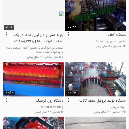
01:11
00:33
دستگاه کناف
بتونه کشی و درز گیری کناف در یک
دقیقه | شرکت راشا | 02186087248
ماشین سازی رول فرمینگ
144 نمایش
5 سال پیش
جدیدترین ابزارآلات و ماشین آلات | شرکت راشا |
www.RSAcompany.ir
5.5 هزار نمایش
7 سال پیش
00:10
00:24
دستگاه تولید پروفیل سقف کاذب
دستگاه رول فرمینگ
بهزاد قریشی
MHMrollforming
365 نمایش
7 سال پیش
14 نمایش
6 سال پیش