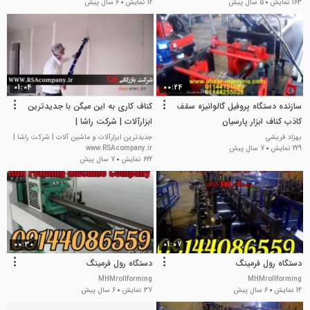
163 نمایش
5 سال پیش
12 نمایش
6 سال پیش
01:04
00:24
سازنده دستگاه پروفیل گالوانیزه سقف
کناف کاری به این میگن با جدیدترین
کاذب کناف ابزار پارسیان
ابزارآلات | شرکت راشا |
02186087248
بهزاد قریشی
جدیدترین ابزارآلات و ماشین آلات | شرکت راشا |
229 نمایش
7 سال پیش
www.RSAcompany.ir
622 نمایش
7 سال پیش
00:30
01:07
دستگاه رول فرمینگ
دستگاه رول فرمینگ
MHMrollforming
MHMrollforming
14 نمایش
6 سال پیش
37 نمایش
6 سال پیش