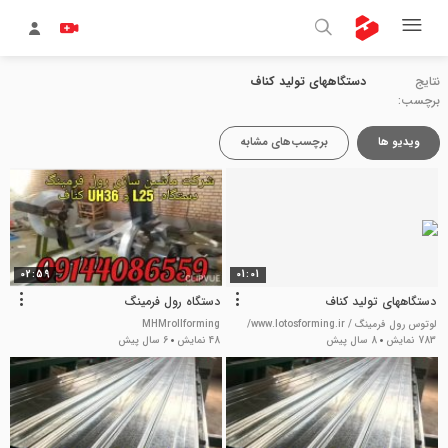
نتایج
دستگاههای تولید کناف
برچسب:
ویدیو ها
برچسب‌های مشابه
02:59
01:01
دستگاههای تولید کناف
دستگاه رول فرمینگ
لوتوس رول فرمینگ / www.lotosforming.ir/
MHMrollforming
783 نمایش
8 سال پیش
48 نمایش
6 سال پیش