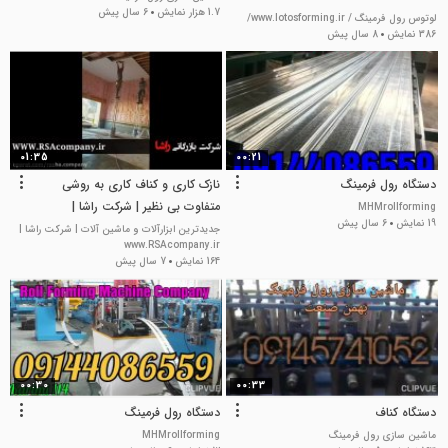
1.7 هزار نمایش
6 سال پیش
لوتوس رول فرمینگ / www.lotosforming.ir/
386 نمایش
8 سال پیش
01:35
00:21
دستگاه رول فرمینگ
نازک کاری و کناف کاری به روشی
متفاوت بی نظیر | شرکت راشا |
MHMrollforming
19 نمایش
6 سال پیش
02186087248
جدیدترین ابزارآلات و ماشین آلات | شرکت راشا |
www.RSAcompany.ir
164 نمایش
7 سال پیش
00:30
00:33
دستگاه کناف
دستگاه رول فرمینگ
ماشین سازی رول فرمینگ
MHMrollforming