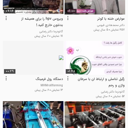
07:16
01:00
عوارض ختنه با کوتر
ویروس hpv را برای همیشه از
بدنتون خارج کنید.!
دکتر محمدهادی قیومی
457 نمایش
5 سال پیش
گانودرما دکتر رضایی
71 نمایش
6 سال پیش
00:29
01:48
زگیل تناسلی و ارتباط ان با سرطان
دستگاه رول فرمینگ
واژن و رحم
MHMrollforming
14 نمایش
6 سال پیش
گانودرما دکتر رضایی
52 نمایش
6 سال پیش