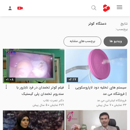
نتایج
دستگاه کوتر
برچسب:
ویدیو ها
برچسب‌های مشابه
01:08
02:17
سیستم های تخلیه دود لاپاروسکوپی
فیلم کوتر تخمدان در فرد نابارور با
| فروشگاه می مد
سندروم تخمدان پلی کیستیک
فروشگاه اینترنتی می مد
دکتر نصرت نقاب
33 نمایش
7 سال پیش
479 نمایش
5 سال پیش