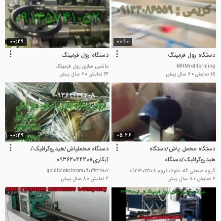
00:29
00:10
دستگاه رول فرمینگ
دستگاه رول فرمینگ
MHMrollforming
ماشین سازی رول فرمینگ
15 نمایش
6 سال پیش
24 نمایش
6 سال پیش
00:29
05:26
دستگاه مخمل پاش/دستگاه
دستگاه مخملپاش/هیدروگرافیک/
هیدروگرافیک/دستگاه
آبکاری09362022208
آبکاری09362022208
گروه صنعتی گلد فلوک کروم 09362022208
goldfolokchrom09029236102
6 نمایش
8 سال پیش
4 نمایش
8 سال پیش