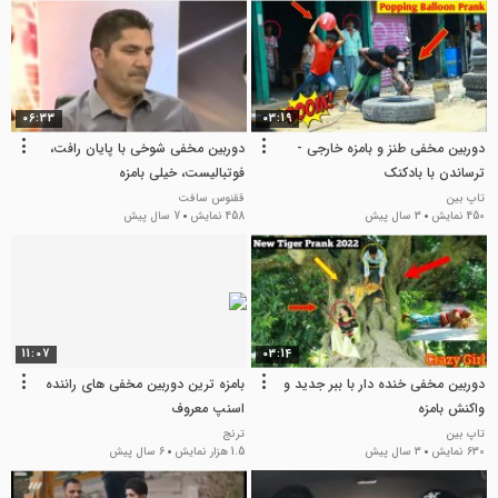
06:33
03:19
دوربین مخفی طنز و بامزه خارجی -
دوربین مخفی شوخی با پایان رافت،
ترساندن با بادکنک
فوتبالیست، خیلی بامزه
تاپ بین
ققنوس سافت
450 نمایش
3 سال پیش
458 نمایش
7 سال پیش
11:07
03:14
دوربین مخفی خنده دار با ببر جدید و
بامزه ترین دوربین مخفی های راننده
واکنش بامزه
اسنپ معروف
تاپ بین
ترنج
630 نمایش
3 سال پیش
1.5 هزار نمایش
6 سال پیش