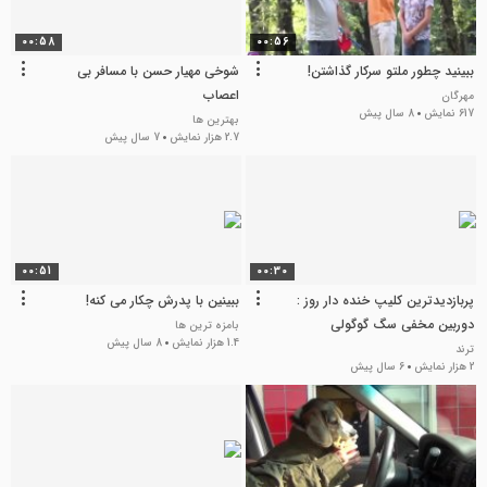
00:58
00:56
ببینید چطور ملتو سرکار گذاشتن!
شوخی مهیار حسن با مسافر بی
اعصاب
مهرگان
617 نمایش
8 سال پیش
بهترین ها
2.7 هزار نمایش
7 سال پیش
00:51
00:30
پربازدیدترین کلیپ خنده دار روز :
ببینین با پدرش چکار می کنه!
دوربین مخفی سگ گوگولی
بامزه ترین ها
1.4 هزار نمایش
8 سال پیش
ترند
2 هزار نمایش
6 سال پیش