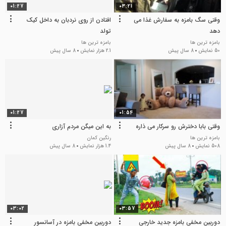
01:27
03:21
وقتی سگ بامزه به سفارش غذا می
افتادن از روی نردبان به داخل کیک
دهد
تولد
بامزه ترین ها
بامزه ترین ها
50 نمایش
8 سال پیش
2.1 هزار نمایش
8 سال پیش
01:27
01:54
وقتی بابا دخترش رو سرکار می ذاره
به این میگن مردم آزاری
بامزه ترین ها
رنگین کمان
508 نمایش
8 سال پیش
1.4 هزار نمایش
8 سال پیش
03:02
03:57
دوربین مخفی بامزه جدید خارجی
دوربین مخفی بامزه در آسانسور