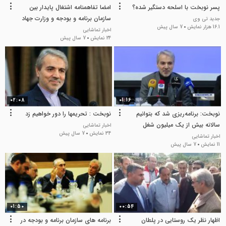
پسر نوبخت با اسلحه دستگیر شده؟
امضا تفاهمنامه اشتغال پایدار بین
سازمان برنامه و بودجه و وزارت جهاد
جدید تی وی
16.1 هزار نمایش
7 سال پیش
کشاورزی
اخبار تماشایی
24 نمایش
7 سال پیش
02:08
01:16
نوبخت: برنامه‌ریزی شد که بتوانیم
نوبخت : تحریمها را دور خواهیم زد
سالانه بیش از یک میلیون شغل
اخبار تماشایی
34 نمایش
7 سال پیش
ایجاد کنیم.
اخبار تماشایی
11 نمایش
7 سال پیش
01:50
00:54
اظهار نظر یک روستایی در پلطان
برنامه های سازمان برنامه و بودجه در