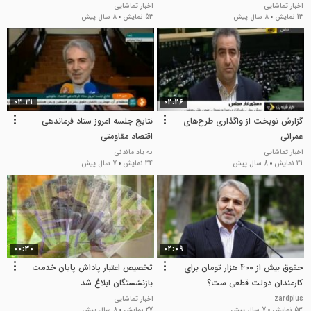
اخبار تماشایی
اخبار تماشایی
14 نمایش
8 سال پیش
54 نمایش
8 سال پیش
03:31
02:26
گزارش نوبخت از واگذاری طرح‌های
نتایج جلسه امروز ستاد فرماندهی
عمرانی
اقتصاد مقاومتی
اخبار تماشایی
به یاد ماندنی
31 نمایش
8 سال پیش
34 نمایش
7 سال پیش
00:30
02:09
حقوق بیش از 400 هزار تومان برای
تخصیص اعتبار پاداش پایان خدمت
کارمندان دولت قطعی ست؟
بازنشستگان ابلاغ شد
zardplus
اخبار تماشایی
53 نمایش
7 سال پیش
27 نمایش
8 سال پیش