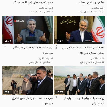
تنکابن و پاسخ نوبخت
مورد تحریم های آمریکا چیست؟
اخبار تماشایی
اخبار تماشایی
283 نمایش
7 سال پیش
16 نمایش
7 سال پیش
01:09
02:24
نوبخت از 300 هزار فرصت شغلی در
نوبخت: بودجه به استان ها واگذار
بخش مسکن خبر داد
می شود
اخبار تماشایی
اخبار تماشایی
22 نمایش
8 سال پیش
10 نمایش
8 سال پیش
01:45
00:52
برنامه دولت برای تامین آب پایدار
نوبخت: سد هراز با فاینانس تکمیل
درمازندران
می شود