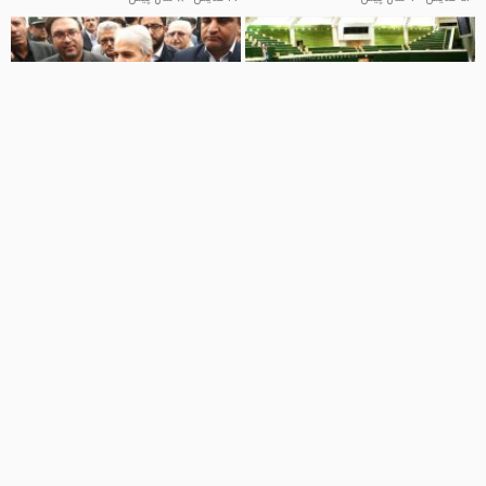
01:26
02:17
مقابله با تحریم ها در جلسه غیر علنی
افتتاح آزمایشی خط راه آهن قزوین -
مجلس
رشت
اخبار تماشایی
اخبار تماشایی
25 نمایش
7 سال پیش
154 نمایش
7 سال پیش
1:31:56
00:22
خبر خوش نوبخت درباره
فریدون عباسی : احمدی نژاد ،
همسان‌سازی حقوق بازنشستگان
روحانی را سر کار آورد
ترنج
اخبار تماشایی
287 نمایش
6 سال پیش
1.9 هزار نمایش
7 سال پیش