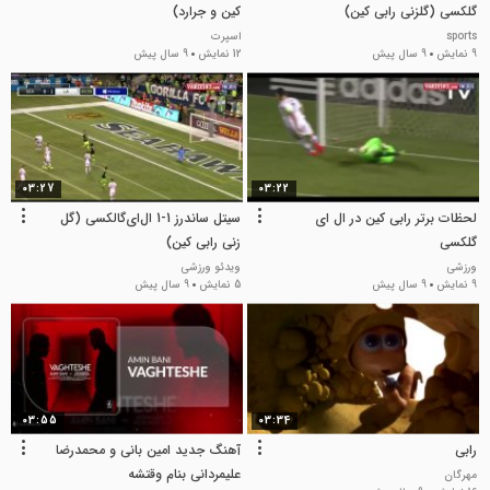
گلکسی (گلزنی رابی کین)
کین و جرارد)
sports
اسپرت
9 نمایش
9 سال پیش
12 نمایش
9 سال پیش
03:27
03:22
لحظات برتر رابی کین در ال ای
سیتل ساندرز 1-1 ال‌ای‌گالکسی (گل
گلکسی
زنی رابی کین)
ورزشی
ویدئو ورزشی
9 نمایش
9 سال پیش
5 نمایش
9 سال پیش
03:55
03:34
رابی
آهنگ جدید امین بانی و محمدرضا
علیمردانی بنام وقتشه
مهرگان