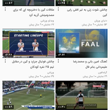
00:57
00:45
چالش شوت زنی به تیر افقی رابی
ملاقات کین با دختربچه ای که برای
کین
مصدومیتش گریه کرد
دنیای ورزش
ویدئو ورزشی
53 نمایش
9 سال پیش
67 نمایش
9 سال پیش
04:36
03:42
آهنگ امین بانی و محمدرضا
چالش فوتبال جرارد و کین در مقابل
علیمردانی بنام فال
تیم 25 نفره کودکان
گرامافون
ورزشی
49 نمایش
1 سال پیش
291 نمایش
9 سال پیش
00:59
00:30