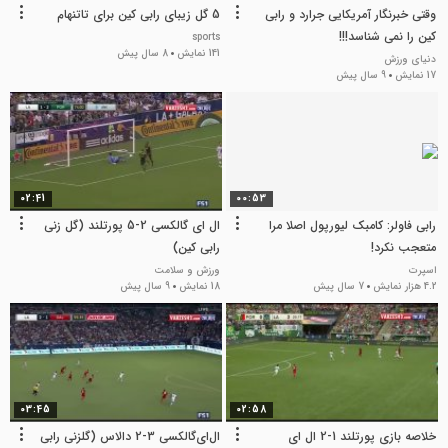
وقتی خبرنگار آمریکایی جرارد و رابی
5 گل زیبای رابی کین برای تاتنهام
کین را نمی شناسد!!!
sports
141 نمایش
8 سال پیش
دنیای ورزش
17 نمایش
9 سال پیش
02:41
00:53
رابی فاولر: کامبک لیورپول اصلا مرا
ال ای گالکسی 2-5 پورتلند (گل زنی
متعجب نکرد!
رابی کین)
اسپرت
ورزش و سلامت
4.2 هزار نمایش
7 سال پیش
18 نمایش
9 سال پیش
03:45
02:58
خلاصه بازی پورتلند 1-2 ال ای
ال‌ای‌گالکسی 3-2 دالاس (گلزنی رابی