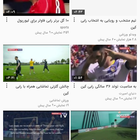
02:09
02:43
تیم منتخب و رویایی به انتخاب رابی
10 گل برتر رابی فاولر برای لیورپول
کین
sports
359 نمایش
9 سال پیش
ویدئو ورزشی
2.8 هزار نمایش
6 سال پیش
03:41
01:54
به مناسبت تولد 36 سالگی رابی کین
چالش گلزنی تماشایی همراه با رابی
کین
دنیای اسپرت
17 نمایش
9 سال پیش
ورزش تماشایی
19 نمایش
9 سال پیش