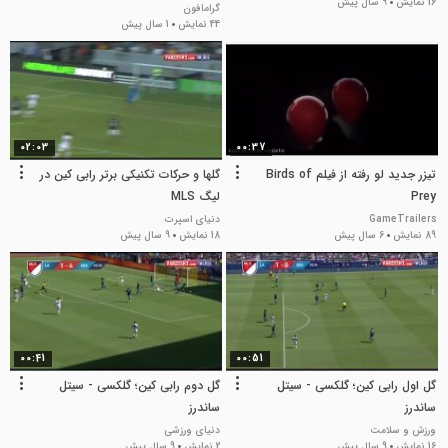
16 نمایش
9 سال پیش
گرامافون
44 نمایش
1 سال پیش
02:03
00:37
تیزر جدید لو رفته از فیلم Birds of
گلها و حرکات تکنیکی برتر رابی کین در
Prey
لیگ MLS
GameTrailers
دنیای اسپرت
89 نمایش
6 سال پیش
18 نمایش
9 سال پیش
00:41
00:51
گل اول رابی کین؛ گلکسی - سیتل
گل دوم رابی کین؛ گلکسی - سیتل
ساندرز
ساندرز
ورزش و سلامت
دنیای ورزشی
16 نمایش
9 سال پیش
2 نمایش
9 سال پیش