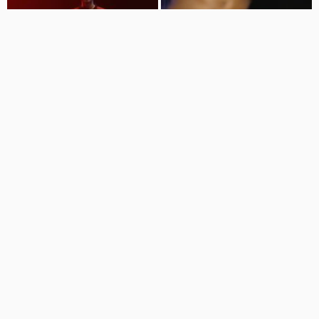
01:00
01:35
پشت صحنه رونمایی جالب از پیراهن
لباس فصل آینده آث میلان رونمایی
آرسنال برای فصل بعد
شد
دنیای اسپرت
تماشا اسپرت
14 نمایش
9 سال پیش
101 نمایش
8 سال پیش
00:51
05:40
نگاهی به پیراهن تیمهای معروف برای
پیراهن جدید نیمار آماده فروش در
فصل 2017
پاریس
ورزش تماشایی
ورزشی ترین
161 نمایش
9 سال پیش
92 نمایش
9 سال پیش