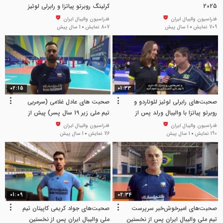
2025
کرلینگ روبرتو پیاتزا و رابرلی لوئیز
لئوناردو با والیبال ورلد پس از پایان
فدراسیون والیبال ایران
فدراسیون والیبال ایران
709 نمایش
1 سال پیش
807 نمایش
1 سال پیش
دیدار ایران و برزیل
02:15
01:33
صحبت‌های رابرلی لوئیز لئوناردو و
صحبت های عادل غلامی (سرمربی
روبرتو پیاتزا با والیبال ورلد پس از
تیم ملی زیر 19 سال پسر) پیش از
پایان ست دوم
آغاز مسابقات
فدراسیون والیبال ایران
فدراسیون والیبال ایران
190 نمایش
1 سال پیش
76 نمایش
1 سال پیش
01:09
02:34
صحبت‌های امیرخوش‌خبر سرپرست
صحبت‌های جواد کریمی کاپیتان تیم
تیم ملی والیبال ایران پس از نخستین
ملی والیبال ایران پس از نخستین