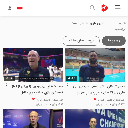
نتایج
زمین بازی ما ملی است
برچسب:
ویدیو ها
برچسب‌های مشابه
01:18
01:53
صحبت های عادل غلامی سرمربی تیم
صحبت‌های روبرتو پیاتزا پیش از آغاز
ملی زیر 19 سال پسر پس از آخرین
نخستین بازی هفته دوم مقابل
تمرین پیش از اعزام
صربستان
فدراسیون والیبال ایران
فدراسیون والیبال ایران
33 نمایش
1 سال پیش
5 نمایش
1 سال پیش