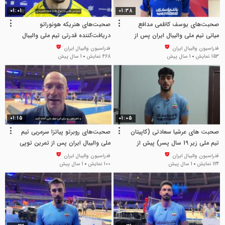
01:01
01:38
صحبت‌های یوسف کاظمی مدافع
صحبت‌های هنریکه هونوراتو
میانی تیم ملی والیبال ایران پس از
دریافت‌کننده قدرتی تیم ملی والیبال
دیدار مقابل برزیل
برزیل پس از پیروزی مقابل ایران
فدراسیون والیبال ایران
فدراسیون والیبال ایران
153 نمایش
1 سال پیش
468 نمایش
1 سال پیش
01:15
01:05
صحبت های عرشیا سعادتی (کاپیتان
صحبت‌های روبرتو پیاتزا سرمربی تیم
تیم ملی زیر 19 سال پسر) پیش از
ملی والیبال ایران پس از تمرین توپی
دیدار با ازبکستان
در سالن اصلی مسابقات
فدراسیون والیبال ایران
فدراسیون والیبال ایران
124 نمایش
1 سال پیش
100 نمایش
1 سال پیش