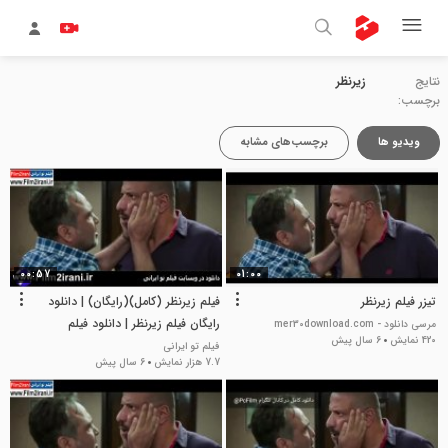
نتایج
زیرنظر
برچسب:
ویدیو ها
برچسب‌های مشابه
00:57
01:00
تیزر فیلم زیرنظر
فیلم زیرنظر (کامل)(رایگان) | دانلود
رایگان فیلم زیرنظر | دانلود فیلم
مرسی دانلود - mer30download.com
420 نمایش
6 سال پیش
زیرنظر کامل
فیلم تو ایرانی
7.7 هزار نمایش
6 سال پیش