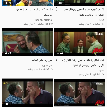
04:25
00:57
اکران آنلاین فیلم کمدی زیرنظر هم
دانلود کامل فیلم زیر نظر | بدون
اکنون در پردیس نماوا
سانسور
نماوا
Phoenix original
180 نمایش
6 سال پیش
3.4 هزار نمایش
6 سال پیش
01:05
00:54
تیزر فیلم زیرنظر با بازی رضا عطاران ،
تیزر زیر نظر جدید
اکران آنلاین زیرنظر در نماوا
سی مووی
119 نمایش
6 سال پیش
نماوا
167 نمایش
6 سال پیش
01:00
01:00