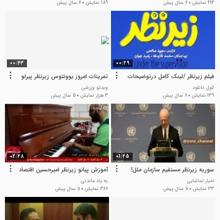
414 نمایش
6 سال پیش
189 نمایش
6 سال پیش
00:43
00:29
فیلم زیرنظر /لینک کامل درتوضیحات
تمرینات امروز یوونتوس زیرنظر پیرلو
کول دانلود
ویدئو ورزشی
139 نمایش
6 سال پیش
3 هزار نمایش
5 سال پیش
02:28
01:25
سوریه زیرنظر مستقیم سازمان ملل!
آموزش پیانو زیرنظر امیرحسین اقتصاد
اخبار تماشایی
به یاد ماندنی
33 نمایش
8 سال پیش
366 نمایش
8 سال پیش