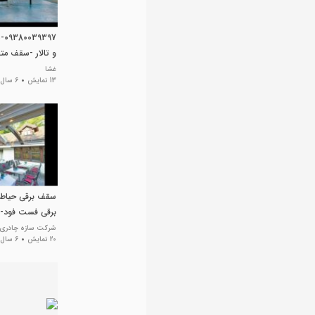
97
و تالار -سقف م
سایبان جمع شو 
غشا
13 نمایش
6 سال پیش
برقی تراس-سایبا
سقف برقی حیاط
برقی فست فود-س
روفگاردن-قیمت 
شرکت سازه چادری 
20 نمایش
6 سال پیش
رستوران/09380039293