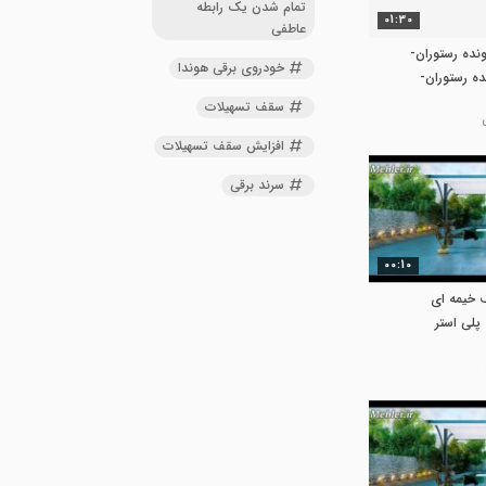
تمام شدن یک رابطه
01:30
عاطفی
ده رستوران-
خودروی برقی هوندا
ه رستوران-
سقف تسهیلات
افزایش سقف تسهیلات
سرند برقی
00:10
093-سقف خیمه ای
پلی استر
 پلی استر
ری -سقف برقی
جمعشو -سقف