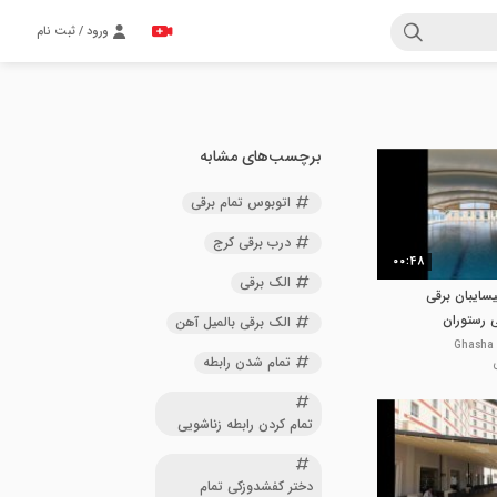
ورود / ثبت نام
برچسب‌های مشابه
اتوبوس تمام برقی
درب برقی کرج
00:48
الک برقی
09شعبانیسایبان برقی
 رستوران
الک برقی بالمیل آهن
تمام شدن رابطه
تمام کردن رابطه زناشویی
دختر کفشدوزکی تمام