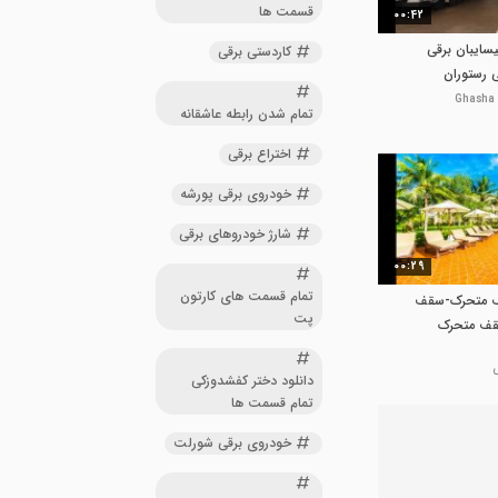
قسمت ها
00:42
09شعبانیسایبان برقی
کاردستی برقی
 رستوران
تمام شدن رابطه عاشقانه
اختراع برقی
خودروی برقی پورشه
شارژ خودروهای برقی
00:29
تمام قسمت های کارتون
0938-سقف متحرک-سقف
پت
قف متحرک
ف خیمه ای
-سقف کنترلی
دانلود دختر کفشدوزکی
تمام قسمت ها
خودروی برقی شورلت