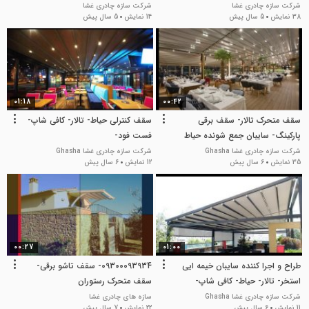
جلوی رستوران بین المللی
سایبان کنترلی بام کافه مجتمع
شرکت سازه چادری غشا
شرکت سازه چادری غشا
38 نمایش
5 سال پیش
14 نمایش
5 سال پیش
پذیرایی
01:18
00:42
سقف متحرک تالار- سقف برقی
سقف کنترلی حیاط- تالار- کافی شاپ-
پارکینگ- سایبان جمع شونده حیاط
فست فود-
رستوران- پوشش چادری باغ تالار-
شرکت سازه چادری غشا Ghasha
شرکت سازه چادری غشا Ghasha
35 نمایش
6 سال پیش
12 نمایش
6 سال پیش
00:27
01:00
طراح و اجرا کننده سایبان خیمه ایی
09300093934- سقف تاشو برقی-
استخر- تالار- حیاط- کافی شاپ-
سقف متحرک رستوران
فست فود-
شرکت سازه چادری غشا Ghasha
سازه های چادری غشا
11 نمایش
6 سال پیش
22 نمایش
7 سال پیش