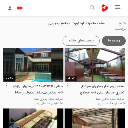
نتایج
سقف متحرک فودکورت مجتمع پذیرایی
برچسب:
ویدیو ها
برچسب‌های مشابه
00:20
01:06
سقف ریموتدار رستوران مجتمع
حقانی 09380039391_سایبان بازشو
تجاری-سایبان برقی کافه مجتمع
کافه رستوران_سقف ریموتدار حیاط
خدماتی و رفاهی
کافی شاپ
شرکت سازه چادری غشا
شرکت سازه چادری غشا
5 نمایش
5 سال پیش
15 نمایش
6 سال پیش