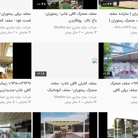
00:48
00:26
ران | سازنده سقف
سقف متحرک کافی شاپ- رستوران-
سقف برقی رستوران-
 متحرک رستوران |
باغ تالار- روفگاردن
فست فود- سقف کنتر
توران
چادری کافی شاپ- 
093800
شرکت سازه چادری غشا Ghasha
شرکت سازه چادری غشا Ghasha
14 نمایش
6 سال پیش
21 نمایش
6 سال پیش
روفگاردن
01:18
01:12
حقانی 09120039391-سقف متحرک
سقف کنترلی کافی شاپ- سقف
380039391
سقف برقی کافی
متحرک رستوران- سقف اتوماتیک
کافی شاپ-جدیدتری
فست فود- سایبان جمعشونده
رستوران فرانسوی
غشا
شرکت سازه چادری غشا Ghasha
شرکت سازه چادری غشا
13 نمایش
6 سال پیش
14 نمایش
5 سال پیش
پارکینگ- سایبان بازشونده تالار