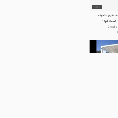
01:00
ف های متحرک
- فست فود-
01:12
حقانی 09380039391-سقف برقی
تیک حیاط