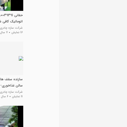
اتوماتیک کافی 
باغ رستوران
شرکت سازه چادری 
16 نمایش
7 سال پیش
سازنده سقف های
سالن غذاخوری-
فود- روفگاردن- با
شرکت سازه چادری غشا a
11 نمایش
6 سال پیش