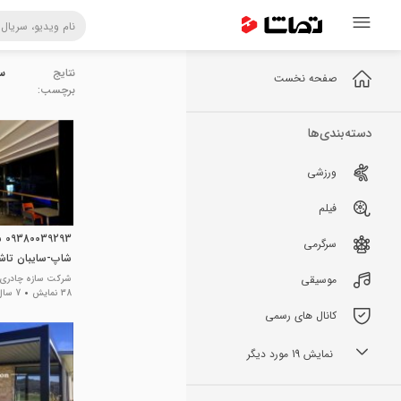
نتایج
س
صفحه نخست
برچسب:
دسته‌بندی‌ها
ورزشی
فیلم
93
سرگرمی
شاپ-سایبان تاشو
سقف اتومات کافه
موسیقی
شرکت سازه چادری 
38 نمایش
7 سال پیش
کانال های رسمی
نمایش 19 مورد دیگر