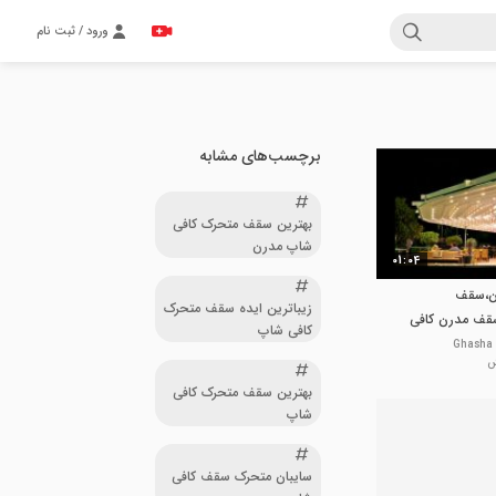
ورود / ثبت نام
برچسب‌های مشابه
بهترین سقف متحرک کافی
شاپ مدرن
01:04
ن،سقف
زیباترین ایده سقف متحرک
ف مدرن کافی
کافی شاپ
یاط،پوشش
با،الاچیق
بهترین سقف متحرک کافی
شاپ
سایبان متحرک سقف کافی