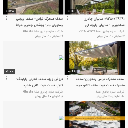
00:48
00:10
09380039391 سایبان چادری
سقف متحرک تراس- سقف برزنتی
غذاخوری - سایبان پارچه ای
رستوران بام- پوشش چادری حیاط
غذاخوری - طرح سقف غذاخوری
خلوت-
شرکت سازه چادری غشا 09380039391
شرکت سازه چادری غشا Ghasha
12 نمایش
6 سال پیش
19 نمایش
6 سال پیش
-سقف چادری غذاخوری- پوشش
غذاخوری - قیمت طرح سقف
غذاخوری -قیمت چادری غذاخوری-
قیمت پوشش غذاخوری
01:00
00:48
سقف متحرک تراس رستوران-سقف
فروش ویژه سقف کنترلی پارکینگ-
متحرک فست فود-سقف تاشو حیاط
تالار- فست فود- کافی شاپ-
کافه رستوران-سایبان جمعشو تالار
روفگاردن
شرکت سازه چادری غشا
شرکت سازه چادری غشا Ghasha
50 نمایش
6 سال پیش
8 نمایش
6 سال پیش
عروسی-سقف متحرک
تراس/09380039293