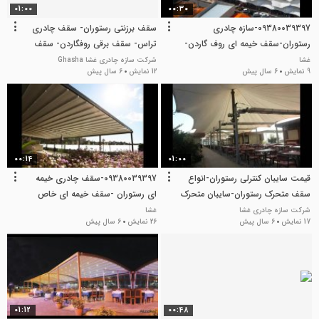
01:00
00:30
09380039397-سازه چادری
سقف برزنتی رستوران- سقف چادری
رستوران-سقف خیمه ای روف گاردن-
تراس- سقف برقی روفگاردن- سقف
سقف کششی-سقف غشایی-سقف
متحرک استخر- سقف کنترلی تراس-
غشا
شرکت سازه چادری غشا Ghasha
9 نمایش
6 سال پیش
12 نمایش
6 سال پیش
برقی-سقف پارچه-انواع سقف-سقف
سقف جمعشونده فست فود
به صرفه
00:14
01:00
قیمت سایبان کنترلی رستوران-انواع
09380039397-سقف چادری خیمه
سقف متحرک رستوران-سایبان متحرک
ای رستوران -سقف خیمه ای خاص
روفگاردن/09380039293
رستوران -سقف برقی تالار رستوران-
شرکت سازه چادری غشا
غشا
17 نمایش
6 سال پیش
26 نمایش
6 سال پیش
خیمه چادری طرح جدید -خیمه برقی
خاص
01:12
00:48