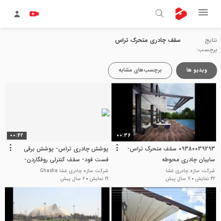
نتایج
سقف چادری متحرک تراس
برچسب:
ویدیو ها
برچسب‌های مشابه
00:42
00:36
09380039293 سقف متحرک تراس-
پوشش چادری تراس- پوشش برقی
سایبان چادری محوطه
فست فود- سقف کنترلی روفگاردن-
سقف متحرک رستوران- سایبان
شرکت سازه چادری غشا
شرکت سازه چادری غشا Ghasha
42 نمایش
7 سال پیش
21 نمایش
6 سال پیش
جمعشونده پارکینگ- سایبان تاشو
باغ تالار-