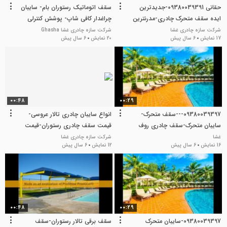
حقانی 09380039391-جدیدترین
سقف اتوماتیک رستوران بام- سایبان
ایده سقف متحرک چادری-مدرنترین
چراغدار کافی شاپ- پوشش کنترلی
پوشش های برقی سالنvipتالار-سقف
روفگاردن
شرکت سازه چادری غشا
شرکت سازه چادری غشا Ghasha
17 نمایش
6 سال پیش
20 نمایش
6 سال پیش
متحرک تراس رستوران عربی-سایبان
جمع شونده کافی شاپ-جدیدترین
سیستم برقی سقف پیتزافروشی
00:48
00:29
09380039397---سقف متحرک-
انواع سایبان چادری تالار عروسی-
سایبان متحرک-سقف چادری روف
قیمت سقف چادری رستوران-قیمت
گاردن-سایبان چادری روف گاردن-
سایبان چادری باغ
غشا
شرکت سازه چادری غشا
16 نمایش
6 سال پیش
12 نمایش
6 سال پیش
سقف چادری فوتکورد
رستوران/09380039293
00:48
00:29
09380039397-سایبان متحرک
سقف برقی تالار رستوران-سقف