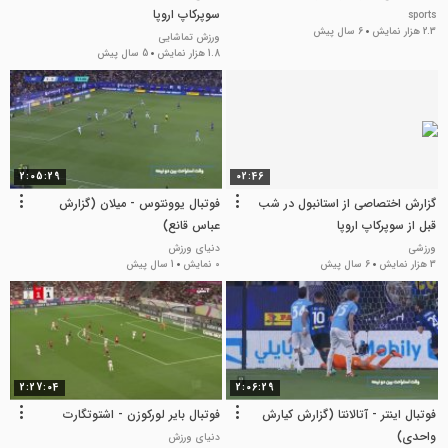
سوپرکاپ اروپا
sports
2.3 هزار نمایش
6 سال پیش
ورزش تماشایی
1.8 هزار نمایش
5 سال پیش
2:05:29
02:46
گزارش اختصاصی از استانبول در شب
فوتبال یوونتوس - میلان (گزارش
قبل از سوپرکاپ اروپا
عباس قانع)
ورزشی
دنیای ورزش
3 هزار نمایش
6 سال پیش
0 نمایش
1 سال پیش
2:27:04
2:06:29
فوتبال اینتر - آتالانتا (گزارش کیارش
فوتبال بایر لورکوزن - اشتوتگارت
واحدی)
دنیای ورزش