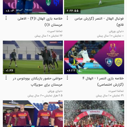
08:03
2:24:55
فوتبال الهلال - النصر (گزارش عباس
خلاصه بازی الهلال 1(4) - الاهلی
قانع)
عربستان 1(1)
دنیای ورزش
تماشا اسپرت
0 نمایش
1 سال پیش
26 نمایش
1 سال پیش
01:34
06:27
خلاصه بازی النصر 1 - الهلال 4
حواشی حضور بازیکنان یوونتوس در
(گزارش اختصاصی)
عربستان برای سوپرکاپ
تماشا اسپرت
دنیای ورزش
31 نمایش
1 سال پیش
2.5 هزار نمایش
6 سال پیش