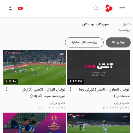
نتایج
سوپرکاپ عربستان
برچسب:
ویدیو ها
برچسب‌های مشابه
2:16:10
1:57:35
فوتبال التعاون - النصر (گزارش رضا
فوتبال الهلال - الاهلی (گزارش
محمدعلی)
امیرمحمد سیف الله زاده)
دنیای ورزش
دنیای ورزش
0 نمایش
1 سال پیش
0 نمایش
1 سال پیش