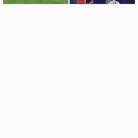
1:48:52
01:28
برد خاطره انگیز رئال مقابل سویا در
فوتبال اسپورتینگ - بنفیکا (گزارش
سوپرکاپ 2016
علیرضا رحیم زاده)
sports
دنیای ورزش
692 نمایش
6 سال پیش
0 نمایش
1 سال پیش
1:52:57
18:19
جشن قهرمانی سوپر کاپ ایران
فوتبال اینتر میلان - لاتزیو
دنیای ورزش
دنیای ورزش
0 نمایش
2 سال پیش
0 نمایش
2 سال پیش