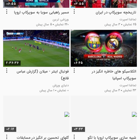
06:55
03:55
تاریخچه‌ سوپرکاپ در ایران
مسیر راهیابی سویا به سوپرکاپ اروپا
تماشا اسپرت
ورزشی ترین
25 نمایش
3 سال پیش
220 نمایش
5 سال پیش
2:36:36
06:45
الکلاسیکو های خاطره انگیز در
فوتبال اینتر - میلان (گزارش عباس
سوپرکاپ اسپانیا
قانع)
تماشا اسپرت
دنیای ورزش
43 نمایش
4 سال پیش
0 نمایش
1 سال پیش
02:14
03:43
شبیه سازی سوپرکاپ اروپا با لگو
گلهای تحسین بر انگیز در مسابقات