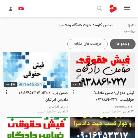
نتایج
ضامن کارمند جهت دادگاه ودادسرا
برچسب:
ویدیو ها
برچسب‌های مشابه
00:45
00:16
فیش حقوقی/ضامن دادگاه/
ضامن برای دادگاه 09016453317
جوازکسب. 09388610727
دادرس ایرانیان
zemantdaran
دادرس ایرانیان
23 نمایش
6 سال پیش
6 نمایش
6 سال پیش