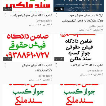
00:16
00:45
قرارکفالت بافیش حقوقی جهت
ضامن دادگاه فیش حقوقی/جوازکسب
دادگاه/قرارکفالت ضامن کارمندرسمی
zemantdaran
8 نمایش
6 سال پیش
جهت دادگاه
دادرس ایرانیان
36 نمایش
6 سال پیش
00:16
00:07
ضامن دادگاه 09388610727
ضامن دادگاه فیش حقوقی
09388610727
zemantdaran
5 نمایش
6 سال پیش
kargozaran
5 نمایش
6 سال پیش