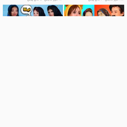
30:49
02:33
کلیپ طنز پریسا پور مشکی :: وقتی
پریسا پور مشکی چالش با دوستان ::
دستشویی رو تو پذیرایی میسازن...
غیبت همه بلاگرا رو کردیم ب
بامزه ترین ها
بامزه ترین ها
1.1 هزار نمایش
2 سال پیش
9.3 هزار نمایش
2 سال پیش
01:32
01:17
پریسا پورمشکی - بدو بغلم کن دیگه
پریسا پوربلک - به سوالات شما پاخ
که گوشیم به چوخ رفت
دادم
یوتیوب ایرانی
بهترین ها
14.6 هزار نمایش
5 سال پیش
20.5 هزار نمایش
4 سال پیش