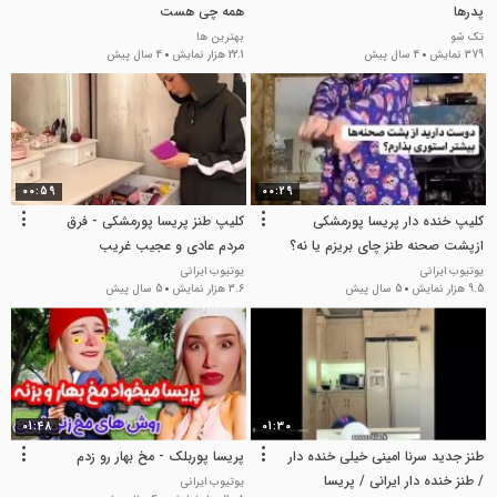
پدرها
همه چی هست
تک شو
بهترین ها
379 نمایش
4 سال پیش
22.1 هزار نمایش
4 سال پیش
00:59
00:29
کلیپ خنده دار پریسا پورمشکی
کلیپ طنز پریسا پورمشکی - فرق
ازپشت صحنه طنز چای بریزم یا نه؟
مردم عادی و عجیب غریب
یوتیوب ایرانی
یوتیوب ایرانی
9.5 هزار نمایش
5 سال پیش
3.6 هزار نمایش
5 سال پیش
01:48
01:30
طنز جدید سرنا امینی خیلی خنده دار
پریسا پوربلک - مخ بهار رو زدم
/ طنز خنده دار ایرانی / پریسا
یوتیوب ایرانی