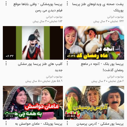
پشت صحنه ی ویدئوهای طنز پریسا
پریسا پورمشکی - وقتی باباها موقع
پوربلک
فیلم دیدن می رسن
یوتیوب ایرانی
یوتیوب ایرانی
732 نمایش
4 سال پیش
184 نمایش
4 سال پیش
06:32
02:39
پریسا پور بلک - آنچه در ماهع
کلیپ های طنز پریسا پور مشکی
رمضان گذشت!
جدید
یوتیوب ایرانی
یوتیوب ایرانی
2 هزار نمایش
4 سال پیش
58.9 هزار نمایش
5 سال پیش
01:00
01:58
پریسا پور مشکی - آدرس پرسیدن
پریسا پوربلک - مامان حواسش به