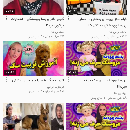
00:17
01:12
فیلم طنز پریسا پورمشکی ... مامان
کلیپ طنز پریسا پورمشکی - انتخابات
پریسا پورمشکی دستگیر شد
پرشور آمریکا
بامزه ترین ها
بهترین ها
3.3 هزار نمایش
2 سال پیش
3.4 هزار نمایش
5 سال پیش
00:54
01:09
پریسا پوربلک - عروسک حرف
تربیت سگ فقط با پریسا پور مشکی
میزنه!!!
یوتیوب ایرانی
8.5 هزار نمایش
4 سال پیش
بهترین ها
7.9 هزار نمایش
5 سال پیش