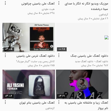
موزیک ویدیو انگار نه انگار با صدای
آهنگ علی یاسینی چراغونی
سینا درخشنده
هیت ملودی
398 نمایش
5 سال پیش
گرامافون
2.9 هزار نمایش
6 سال پیش
03:05
00:18
دانلود آهنگ علی یاسینی جنگ
دانلود آهنگ نترس علی یاسینی
دانلود آهنگ - دانلود آهنگ جدید
کانال رسمی وب سایت "گیتار موزیک"
987 نمایش
7 سال پیش
285 نمایش
8 سال پیش
03:06
03:21
آهنگ زیبا و عاشقانه علی یاسینی به
آهنگ علی یاسینی بنام تهران
نام پرواز
گرامافون