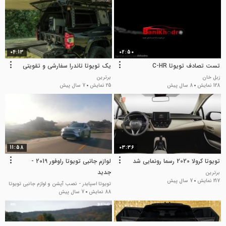
04:13
02:50
تست تصادف تویوتا C-HR
یک تویوتا تاندرا سفارشی و تقویتی
زبل خان
برترین
128 نمایش
8 سال پیش
25 نمایش
7 سال پیش
11:58
03:36
تویوتا کرولا 2020 رسما رونمایی شد
لوازم جانبی تویوتا راوفور 2019 -
جدید
برترین
217 نمایش
7 سال پیش
تویوتا اسپایدر - نصب آپشن و لوازم جانبی تویوتا
88 نمایش
7 سال پیش