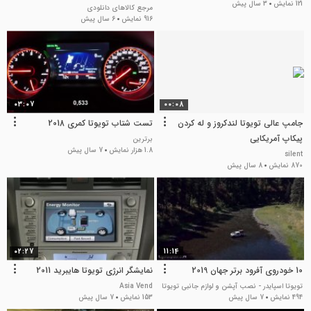
121 نمایش
3 سال پیش
مرجع کالاهای دانلودی
916 نمایش
6 سال پیش
03:07
00:08
جامپ عالی تویوتا لندکروز و له کردن
تست شتاب تویوتا کمری 2018
پیکاپ آمریکایی
برترین
1.8 هزار نمایش
7 سال پیش
silent
870 نمایش
8 سال پیش
02:27
11:14
10 خودروی آفرود برتر جهان 2019
نمایشگر انرژی تویوتا هایبرید 2011
تویوتا اسپایدر - نصب آپشن و لوازم جانبی تویوتا
Asia Vend
494 نمایش
7 سال پیش
153 نمایش
7 سال پیش