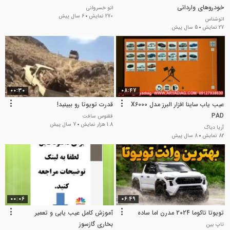
خودروهای وارداتی
اتو خسروانی
270 نمایش
6 سال پیش
اتوشناس
27 نمایش
5 سال پیش
00:30
08:47
عیب یاب ساینا افزار البرز مدل X6000
قدرت تویوتا رو ببینید!
PAD
ققنوس سافت
1.8 هزار نمایش
7 سال پیش
آریا دیاگ
82 نمایش
8 سال پیش
00:06
06:49
تویوتا تاکوما 2024 مدرن اما ساده
آموزش کامل عیب یابی و تعمیر
بخاری گازسوز
تاپ بین