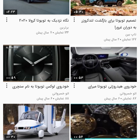
02:23
05:30
تصمیم تویوتا برای بازگشت لندکروزر
نگاه نزدیک به تویوتا کرولا 2020
به دوران غرور!
برترین
144 نمایش
7 سال پیش
تاپ بین
167 نمایش
2 سال پیش
00:59
00:53
خودروی هیدروژنی تویوتا میرای
خودروی لوکس تویوتا به نام سنچری
اتو خسروانی
اتو خسروانی
87 نمایش
6 سال پیش
88 نمایش
6 سال پیش
00:30
00:54