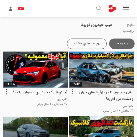
نتایج
عیب خودروی تویوتا
برچسب:
ویدیو ها
برچسب‌های مشابه
02:08
09:13
وقتی نام تویوتا در بزرگراه های جهان
آیا کرولا یک خودروی معمولیه یا نه؟
وحشت می آفرید!
تاپ بین
70 نمایش
2 سال پیش
تاپ بین
111 نمایش
2 سال پیش