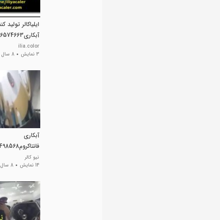
ایلیاکالر تولید ک
آبکاری02156574663
ilia.color
3 نمایش
8 سال پیش
آبکاری
فانتاکروم09195498568محمدزاده
نیو کالر
14 نمایش
8 سال پیش