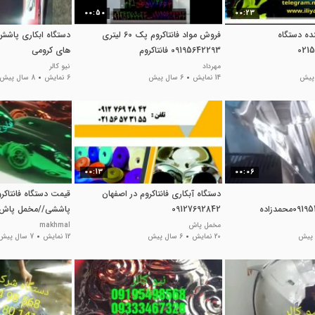
00:50
00:23
ننده دستگاه
فروش مواد فانتاکروم پک 60 لیتری
دستگاه ابکاری پاش
09195642293 فانتاکروم
های کرومی
نیوکالر09195498568محمدزاده
مهرداد
نیو کالر
14 نمایش
6 سال پیش
6 نمایش
8 سال پیش
00:13
00:06
دستگاه آبکاری فانتاکروم در اصفهان
قیمت دستگاه فانتاکر
09127692842
پاششی//مخمل پاش02156571497
مخمل پاش
makhmal
20 نمایش
6 سال پیش
12 نمایش
7 سال پیش