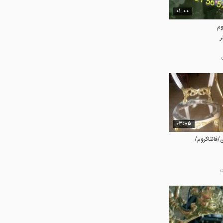
01:00
وم
03:05
/فانتاکروم/