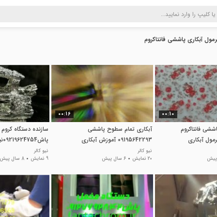
مول آبکاری پاششی فانتاکروم
00:16
00:10
اششی فانتاکروم
آبکاری تمام سطوح پاششی
سازنده دستگاه کروم
09195642293 آموزش آبکاری
پاش09219624754نیوکالر
فانتاکروم
نیو کالر
نیو کالر
20 نمایش
6 سال پیش
9 نمایش
8 سال پیش