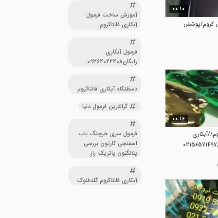
00:10
آموزش ساخت فرمول
ش کروم/پوشش
آبکاری فانتاکروم
فرمول آبکاری
رایگان09362022208
دسظتگاه آبکاری فانتاکروم
گرانترین فرمول دنیا
00:16
فرمول سری خرچنگ باب
وم//آبکاری
اسفنجی کارتون بررسی
پلانگتون پاتریک راز
آبکاری فانتاکروم گلدفلوک