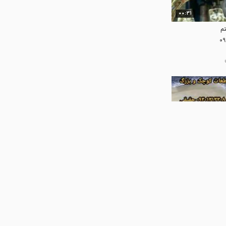
00:31
م
00:19
تاکروم*مخمل
یه*چسب ضدآب
goldf