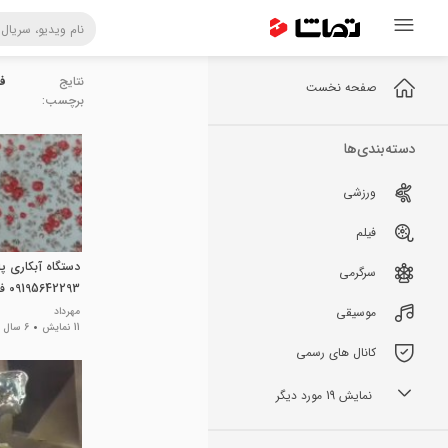
نتایج
فر
صفحه نخست
برچسب:
دسته‌بندی‌ها
ورزشی
فیلم
دستگاه آبکاری پ
سرگرمی
09195642293 فرمول آبکاری
موسیقی
مهرداد
11 نمایش
6 سال پیش
کانال های رسمی
نمایش 19 مورد دیگر