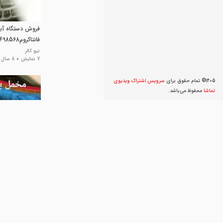
فروش دستگاه آب
فانتاکروم09195498568نیوکالر
نیو کالر
7 نمایش
8 سال پیش
1405© تمام حقوق برای
سرویس اشتراک ویديوی
تماشا
محفوظ می‌‌باشد.
فانتاکروم البرز 
فانتاکروم البرز
27 نمایش
8 سال پیش