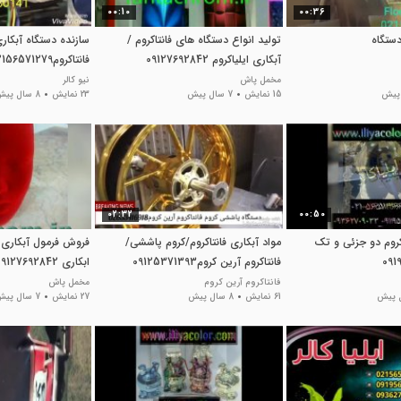
00:10
00:36
ستگاه
تولید انواع دستگاه های فانتاکروم /
سازنده دستگاه آبکار
آبکاری ایلیاکروم 09127692842
فانتاکروم02156571279نیوکالر
مخمل پاش
نیو کالر
15 نمایش
7 سال پیش
23 نمایش
8 سال پیش
02:32
00:50
اکروم دو جزئی و تک
مواد آبکاری فانتاکروم/کروم پاششی/
فروش فرمول آبکاری 
فانتاکروم آرین کروم09125371393
ابکاری 09127692842
فانتاکروم آرین کروم
مخمل پاش
61 نمایش
8 سال پیش
27 نمایش
7 سال پیش