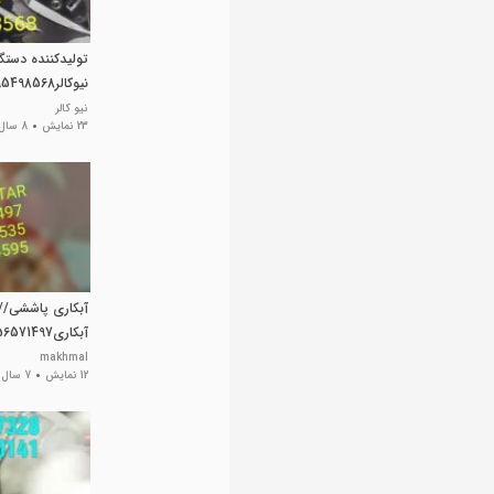
تولیدکننده دستگا
نیوکالر09195498568
نیو کالر
23 نمایش
8 سال پیش
آبکاری پاششی//
آبکاری02156571497
makhmal
12 نمایش
7 سال پیش