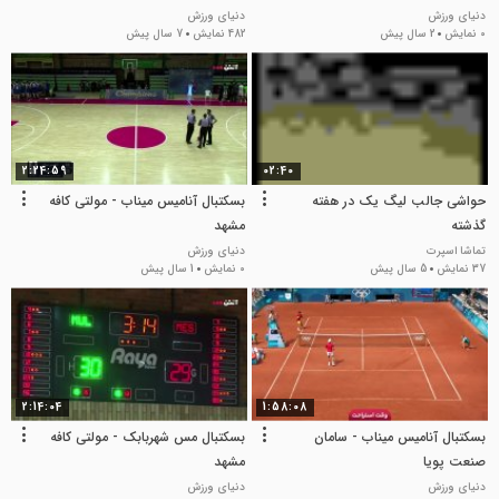
دنیای ورزش
دنیای ورزش
0 نمایش
2 سال پیش
482 نمایش
7 سال پیش
2:24:59
02:40
حواشی جالب لیگ یک در هفته
بسکتبال آنامیس میناب - مولتی کافه
گذشته
مشهد
تماشا اسپرت
دنیای ورزش
37 نمایش
5 سال پیش
0 نمایش
1 سال پیش
2:14:04
1:58:08
بسکتبال آنامیس میناب - سامان
بسکتبال مس شهربابک - مولتی کافه
صنعت پویا
مشهد
دنیای ورزش
دنیای ورزش