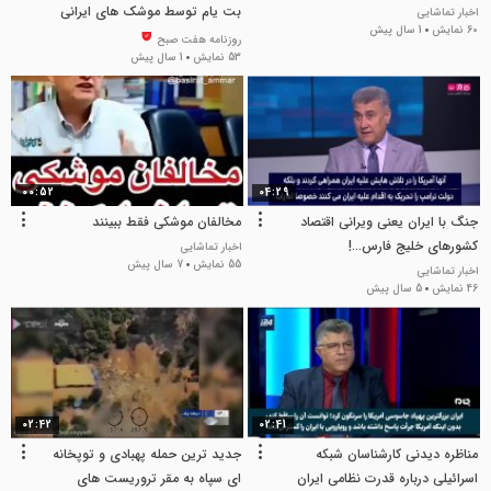
بت یام توسط موشک های ایرانی
اخبار تماشایی
60 نمایش
1 سال پیش
روزنامه هفت صبح
53 نمایش
1 سال پیش
00:52
04:29
جنگ با ایران یعنی ویرانی اقتصاد
مخالفان موشکی فقط ببینند
کشورهای خلیج فارس...!
اخبار تماشایی
55 نمایش
7 سال پیش
اخبار تماشایی
46 نمایش
5 سال پیش
02:42
02:41
مناظره دیدنی کارشناسان شبکه
جدید ترین حمله پهبادي و توپخانه
اسرائیلی درباره قدرت نظامی ایران
اي سپاه به مقر تروريست های