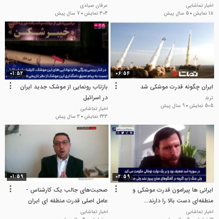
دموکرات
اخبار تماشایی
عرفان صیادی
18 نمایش
5 سال پیش
304 نمایش
7 سال پیش
01:52
06:54
ایران چگونه قدرت موشکی شد
بازتاب رونمایی از موشک جدید ایران
در اسرائیل
ترند
505 نمایش
9 سال پیش
اخبار تماشایی
233 نمایش
4 سال پیش
01:59
02:59
ایرانی ها پیرامون قدرت موشکی و
صحبت‌های جالب یک کارشناس -
منطقه‌ای دست بالا را دارند...
عامل اصلی قدرت منطقه ای ایران
چیست؟
اخبار تماشایی
اخبار تماشایی