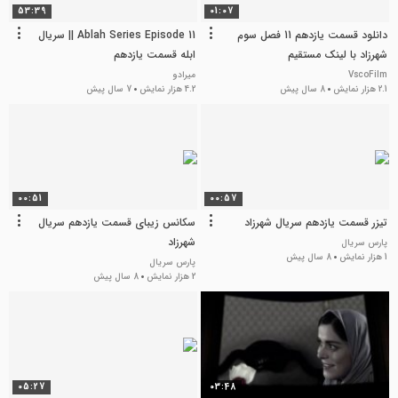
53:39
01:07
دانلود قسمت یازدهم 11 فصل سوم
Ablah Series Episode 11 || سریال
شهرزاد با لینک مستقیم
ابله قسمت یازدهم
VscoFilm
میرادو
2.1 هزار نمایش
8 سال پیش
4.2 هزار نمایش
7 سال پیش
00:51
00:57
تیزر قسمت یازدهم سریال شهرزاد
سکانس زیبای قسمت یازدهم سریال
شهرزاد
پارس سریال
1 هزار نمایش
8 سال پیش
پارس سریال
2 هزار نمایش
8 سال پیش
05:27
03:48