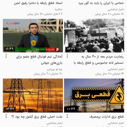
حماس با ایران را باید به گور ببرد
استاد قطع رابطه با دخترا رفیق لجن
اینطوری
اخبار تماشایی
حاشیه
18 نمایش
8 سال پیش
2.7 هزار نمایش
5 سال پیش
01:39
04:39
رضایت مردم بعد از 40 سال به
آمادگی تیم فوتبال قطع عضو برای
تسخیر لانه جاسوسی و قطع رابطه با
بازی‌های جهانی
آمریکا
اخبار تماشایی
ویدئو ورزشی
22 نمایش
7 سال پیش
90 نمایش
9 سال پیش
03:47
00:47
قطع برق ادارات پرمصرف
علت اصلی قطع برق کشور چه بود !؟
اخبار تماشایی
اخبار تماشایی