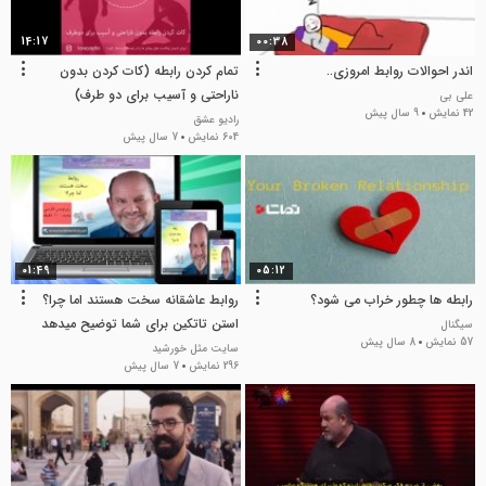
14:17
00:38
اندر احوالات روابط امروزی..
تمام کردن رابطه (کات کردن بدون
ناراحتی و آسیب برای دو طرف)
علی بی
42 نمایش
9 سال پیش
رادیو عشق
604 نمایش
7 سال پیش
01:49
05:12
رابطه ها چطور خراب می شود؟
روابط عاشقانه سخت هستند اما چرا؟
استن تاتکین برای شما توضیح میدهد
سیگنال
57 نمایش
8 سال پیش
سایت مثل خورشید
296 نمایش
7 سال پیش