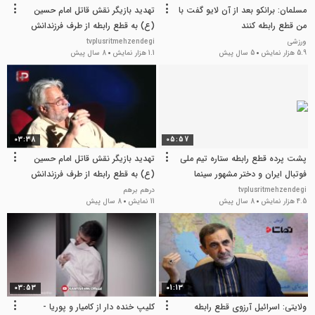
مسلمان: برانکو بعد از آن لایو گفت با
تهدید بازیگر نقش قاتل امام حسین
من قطع رابطه کنند
(ع) به قطع رابطه از طرف فرزندانش
ورزشی
tvplusritmehzendegi
5.9 هزار نمایش
5 سال پیش
1.1 هزار نمایش
8 سال پیش
03:38
05:57
پشت پرده قطع رابطه ستاره تیم ملی
تهدید بازیگر نقش قاتل امام حسین
فوتبال ایران و دختر مشهور سینما
(ع) به قطع رابطه از طرف فرزندانش
tvplusritmehzendegi
درهم برهم
4.5 هزار نمایش
8 سال پیش
11 نمایش
8 سال پیش
03:53
01:13
ولایتی: اسرائیل آرزوی قطع رابطه
کلیپ خنده دار از کامیار و پوریا -