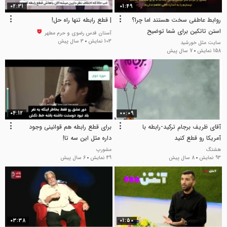
02:31
01:49
روابط عاطفی سخت هستند اما چرا؟
| قطع رابطه تنها راه حل!
استن تاتکین برای شما توضیح
آستان قدس رضوی و حرم مطهر
می‌دهد
103 نمایش
3 سال پیش
سایت مثل خورشید
158 نمایش
7 سال پیش
04:12
00:09
آقای ظریف برجام ترکید-رابطه با
برای قطع رابطه هم قوانینی وجود
آمریکا رو قطع کنید
داره مثل این سه تا!
هشتگ
مشورپ
93 نمایش
8 سال پیش
49 نمایش
6 سال پیش
03:38
01:50