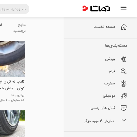
نتایج
له
صفحه نخست
برچسب:
دسته‌بندی‌ها
ورزشی
فیلم
کلیپ له کردن ا
سرگرمی
کردن - چاش با 
موسیقی
بهترین ها
87 نمایش
1 سال پیش
کانال های رسمی
نمایش 19 مورد دیگر