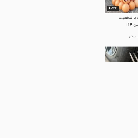
10:22
ت با شخصیت
ن #24
08:02
شین - چرخ
تیز #118