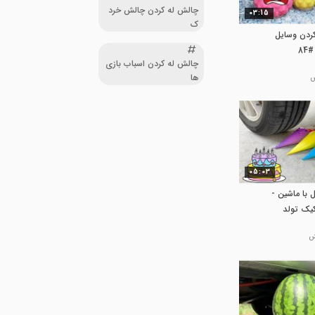
چالش له کردن چالش خرد
03:15
ک
کردن وسایل
8
چالش له کردن اسباب بازی
ها
05:03
 با ماشین -
کیک تولد