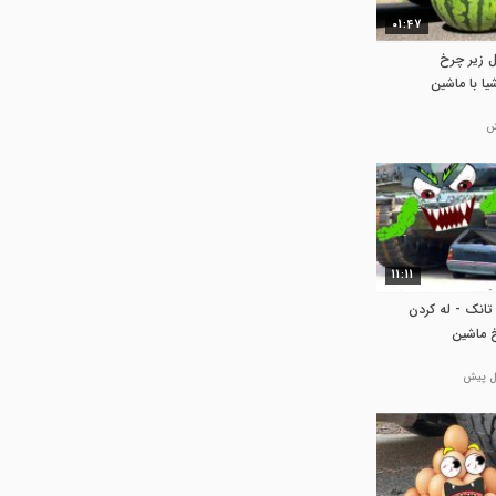
01:47
 زیر چرخ
یا با ماشین
11:11
 تانک - له کردن
 ماشین