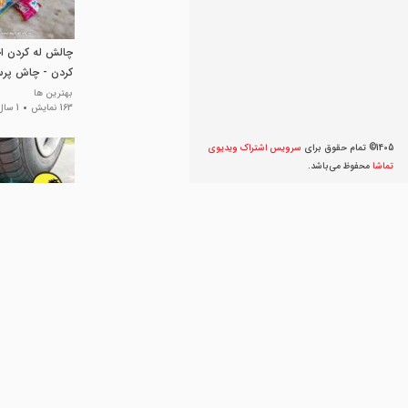
چالش له کردن ا
کردن - چاش پرس
بهترین ها
163 نمایش
1 سال پیش
1405© تمام حقوق برای
سرویس اشتراک ویديوی
تماشا
محفوظ می‌‌باشد.
له کردن و خرد ک
ماشین با کارتون با
بهترین ها
363 نمایش
2 سال پیش