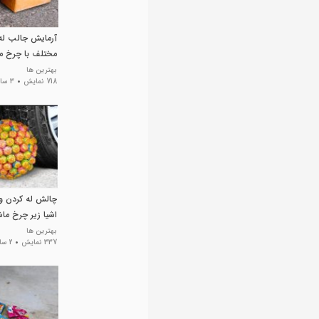
آرمایش جالب له
مختلف با چرخ م
بهترین ها
718 نمایش
3 سال پیش
چالش له کردن وس
اشیا زیر چرخ ماش
بهترین ها
337 نمایش
2 سال پیش