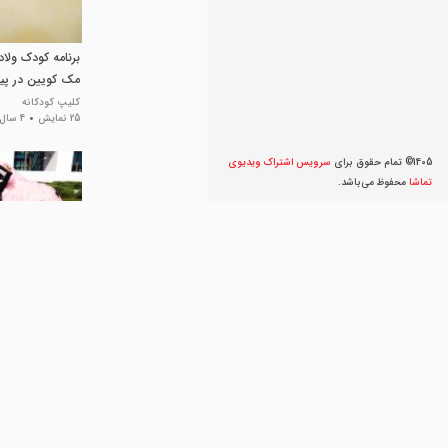
برنامه کودک ولاد
مک کویین در پ
کلیپ کودکانه
25 نمایش
4 سال پیش
1405© تمام حقوق برای
سرویس اشتراک ویديوی
تماشا
محفوظ می‌‌باشد.
برنامه کودک ولاد
صورتی دخترانه /
کودک
برنامه کودک
111 نمایش
3 سال پیش