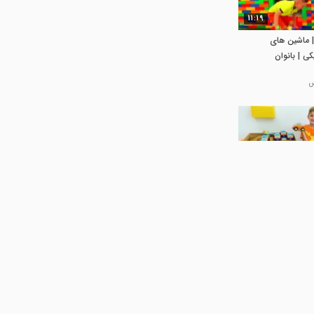
11:19
| ماشین های
کی | بانوان
03:27
لاد و نیکی -