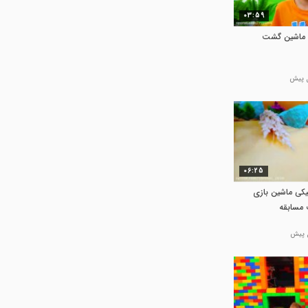
03:59
با ماشین گشت
06:25
نیکی ماشین بازی
مسابقه