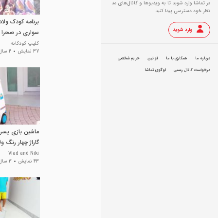
در تماشا وارد شوید تا به ویدیو‌ها و کانال‌های مد
نظر خود دسترسی پیدا کنید
برنامه کودک ولاد
وارد شوید
سواری در صحرا
کلیپ کودکانه
37 نمایش
4 سال پیش
درباره ما
همکاری با ما
قوانین
حریم شخصی
درخواست کانال رسمی
لوگوی تماشا
ماشین بازی پسر
گاراژ چهار رنگ ول
Vlad and Niki
43 نمایش
3 سال پیش