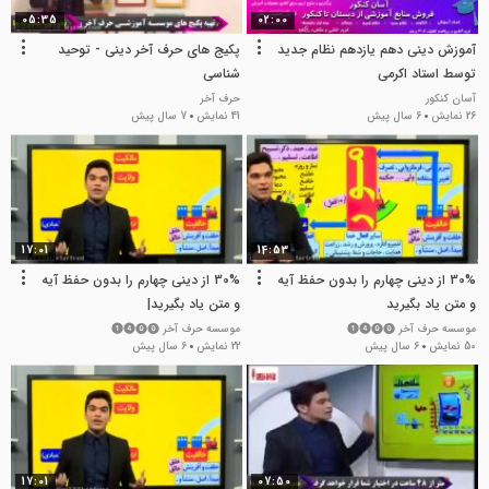
05:35
02:00
آموزش دینی دهم یازدهم نظام جدید
پکیج های حرف آخر دینی - توحید
توسط استاد اکرمی
شناسی
آسان کنکور
حرف آخر
26 نمایش
6 سال پیش
41 نمایش
7 سال پیش
17:01
14:53
30% از دینی چهارم را بدون حفظ آیه
30% از دینی چهارم را بدون حفظ آیه
و متن یاد بگیرید
و متن یاد بگیرید|
موسسه حرف آخر ⓿⓿❹❶
موسسه حرف آخر ⓿⓿❹❶
50 نمایش
6 سال پیش
22 نمایش
6 سال پیش
17:01
07:50