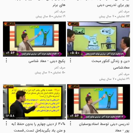
پور برای تدریس دینی
های برتر
حرف آخر
حرف آخر
122 نمایش
7 سال پیش
19 نمایش
5 سال پیش
02:54
05:50
دین و زندگی کنکور مبحث
پکیج دینی - معاد شناسی
معادشناسی
حرف آخر
50 نمایش
7 سال پیش
حرف آخر
49 نمایش
7 سال پیش
16:58
02:54
تدریس دینی توسط استادیوسفیان
30% از دینی چهارم را بدون حفظ آیه
پور - معاد
و متن یاد بگیرید|حل تست_قسمت