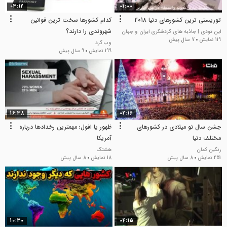
03:12
01:00
توریستی ترین کشورهای دنیا 2018
کدام کشورها سخت ترین قوانین
شهروندی را دارند؟
این تودی | جاذبه های گردشگری ایران و جهان
119 نمایش
7 سال پیش
وب گرد
199 نمایش
9 سال پیش
16:38
02:16
جشن سال نو میلادی در کشورهای
ظهور یا افول؛ مهمترین رخدادها درباره
مختلف دنیا
آمریکا
رنگین کمان
هشتگ
451 نمایش
8 سال پیش
18 نمایش
8 سال پیش
10:30
04:15