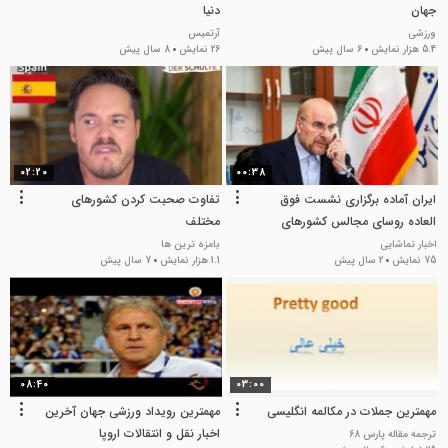
جهان
دنیا
ورزشی
آرتمیس
5.4 هزار نمایش
6 سال پیش
26 نمایش
8 سال پیش
02:20
00:38
ایران آماده برگزاری نشست فوق
تفاوت صحبت کردن کشورهای
العاده روسای مجالس کشورهای
مختلف
اسلامی
اخبار تماشایی
بامزه ترین ها
75 نمایش
2 سال پیش
1.1 هزار نمایش
7 سال پیش
08:40
03:00
مهمترین جملات در مکالمه انگلیسی
مهمترین رویداد ورزشی جهان آخرین
اخبار نقل و انتقالات اروپا
ترجمه مقاله پارس 68