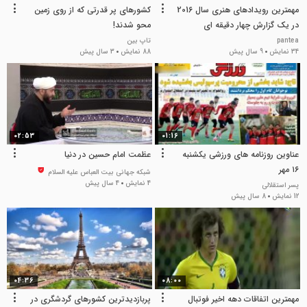
مهمترین رویدادهای هنری سال 2016
کشورهای پر قدرتی که از روی زمین
در یک گزارش چهار دقیقه ای
محو شدند!
pantea
تاپ بین
34 نمایش
9 سال پیش
88 نمایش
3 سال پیش
02:53
01:16
عناوین روزنامه های ورزشی یکشنبه
عظمت امام حسین در دنیا
۱۶ مهر
شبکه جهانی بیت العباس علیه السلام
4 نمایش
4 سال پیش
پسر استقلالی
12 نمایش
8 سال پیش
04:36
08:00
مهمترین اتفاقات دهه اخیر فوتبال
پربازدیدترین کشورهای گردشگری در