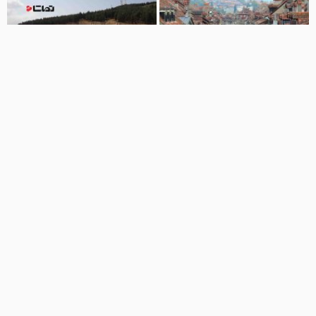
01:36
02:30
۱۰ تا از امن ترین کشورهای دنیا
کانکس، مهمترین نیاز زلزله زدگان
(۲۰۱۶)
اخبار تماشایی
76 نمایش
8 سال پیش
alavy110
32 نمایش
8 سال پیش
05:28
00:44
توسعه صادرات به کشورهای همسایه
مهمترین خبرهای روز در برنامه حالا
خورشید
اخبار تماشایی
27 نمایش
3 سال پیش
مهرگان
26 نمایش
7 سال پیش