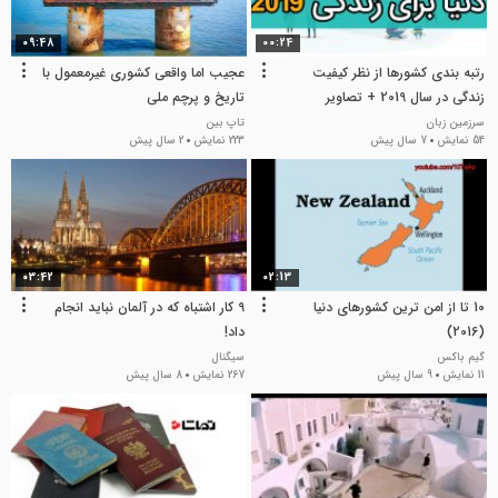
09:48
00:24
رتبه بندی کشورها از نظر کیفیت
عجیب اما واقعی کشوری غیرمعمول با
زندگی در سال 2019 + تصاویر
تاریخ و پرچم ملی
سرزمین زبان
تاپ بین
54 نمایش
7 سال پیش
223 نمایش
2 سال پیش
03:42
02:13
10 تا از امن ترین کشورهای دنیا
9 کار اشتباه که در آلمان نباید انجام
(2016)
داد!
گیم باکس
سیگنال
11 نمایش
9 سال پیش
267 نمایش
8 سال پیش