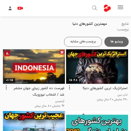
نتایج
مهمترین کشورهای دنیا
برچسب:
ویدیو ها
برچسب‌های مشابه
01:15
15:48
استراتژیک ترین کشورهای دنیا!
فهرست ده کشور زیبای جهان منتشر
شد / انتخاب نیوزویک
تاپ بین
320 نمایش
2 سال پیش
آرتمیس
94 نمایش
8 سال پیش