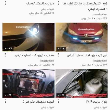
آینه الکتروکرومیک با نشانگر قطب نما
دیلایت فابریک کوییک
- اسمارت آپشن
شهراب آپشن
62 نمایش
5 سال پیش
smartoption
248 نمایش
8 سال پیش
00:07
00:14
دی لایت پژو 206- اسمارت آپشن
هدلایت آریزو 5 - اسمارت آپشن
smartoption
smartoption
639 نمایش
8 سال پیش
182 نمایش
8 سال پیش
00:22
00:21
زنون سانتافه2014
گیرنده دیجیتال جک اس5
شهراب آپشن
شهراب آپشن