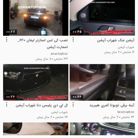
00:27
00:45
آپشن جک شهراب آپشن
نصب کی لس استارتر لیفان 620_
اسمارت آپشن
شهراب آپشن
12 نمایش
6 سال پیش
smartoption
132 نمایش
8 سال پیش
00:26
00:46
آینه برقی تویوتا کمری هیبرید
ال ای دی پلیسی دنا شهراب آپشن
beamoption
شهراب آپشن
63 نمایش
7 سال پیش
112 نمایش
6 سال پیش