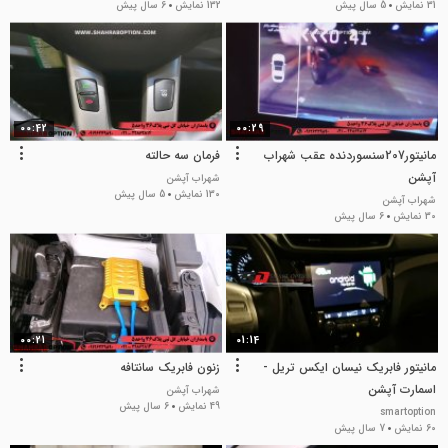
31 نمایش
5 سال پیش
132 نمایش
6 سال پیش
00:42
00:29
مانیتور207سنسوردنده عقب شهراب
فرمان سه حالته
آپشن
شهراب آپشن
130 نمایش
5 سال پیش
شهراب آپشن
30 نمایش
6 سال پیش
00:21
01:14
مانیتور فابریک نیسان ایکس تریل -
زنون فابریک سانتافه
اسمارت آپشن
شهراب آپشن
49 نمایش
6 سال پیش
smartoption
60 نمایش
7 سال پیش