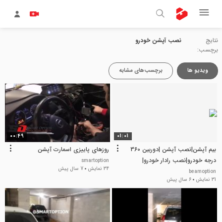
نتایج
نصب آپشن خودرو
برچسب:
ویدیو ها
برچسب‌های مشابه
00:49
01:01
بیم آپشن|نصب آپشن |دوربین 360
روزهای پاییزی اسمارت آپشن
درجه خودرو|نصب رادار خودرو|
smartoption
34 نمایش
7 سال پیش
دیلایت فابریک
beamoption
31 نمایش
6 سال پیش