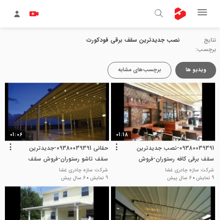
نتایج
نصب جدیدترین سقف برقی فودکورت
برچسب:
ویدیو ها
برچسب‌های مشابه
01:06
01:18
09380039391-نصب جدیدترین
حقانی 09380039391-جدیدترین
سقف برقی کافه رستوران-فروش
سقف تاشو رستوران-فروش سقف
سقف اتوماتیک فودکورت
برقی فودکورت
شرکت سازه چادری غشا
شرکت سازه چادری غشا
9 نمایش
6 سال پیش
9 نمایش
6 سال پیش