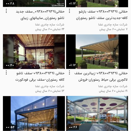
00:28
01:12
حقانی 09380039391-سقف بازشو
حقانی09380039391_سقف جدید
کافه-جدیدترین سقف تاشو رستوران
تاشو رستوران_سایبانهای زیبای
متحرک فودکورت
شرکت سازه چادری غشا
شرکت سازه چادری غشا
7 نمایش
6 سال پیش
24 نمایش
6 سال پیش
00:40
01:12
حقانی 09380039391-زیباترین سقف
حقانی 09380039391-سقف تاشو
لاکچری برقی حیاط رستوران-فروش
کافه رستوران-سقف برقی فودکورت
سقف برقی کافه رستوران
شرکت سازه چادری غشا
شرکت سازه چادری غشا
21 نمایش
6 سال پیش
13 نمایش
6 سال پیش
00:54
00:26