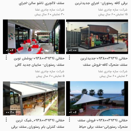
برقی کافه رستوران- اجرای جدیدترین
سقف لاکچری تاشو سالن-اجرای
سقف بازشو حیاط رستوران
سقف تالار
شرکت سازه چادری غشا
شرکت سازه چادری غشا
15 نمایش
6 سال پیش
30 نمایش
6 سال پیش
01:06
01:00
حقانی 09380039391-جدیدترین
حقانی 09380039391-پوشش نوین
سقف متحرک کافه-فروش سقف
سقف رستوران- سایبان جدید کافی
بازشو حیاط رستوران
شاپ
شرکت سازه چادری غشا
شرکت سازه چادری غشا
4 نمایش
6 سال پیش
5 نمایش
6 سال پیش
00:20
01:06
حقانی 09380039391-فروش سقف
حقانی 09380039391_شیک ترین
متحرک رستورانی-سقف برقی حیاط
سقف کنترلی بام رستوران_سقف برقی