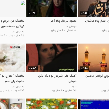
01:31
04:16
افشار پناه عاشقان
دانلود سریال پناه آخر
نماهنگ من ایرانم و 
کربلایی محمدحسین پ
دوستی ها
81 نمایش
6 سال پیش
به سوی نور
5.6 هزار نمایش
5 سال پیش
00:59
04:18
وای کربلایی محسن
آهنگ علی شهریور تو دیگه تکرار
نماهنگ " هوای تو " 
نمیشی
حضرت ولی عصر
مدیا
به سوی نور
276 نمایش
6 سال پیش
405 نمایش
8 سال پیش