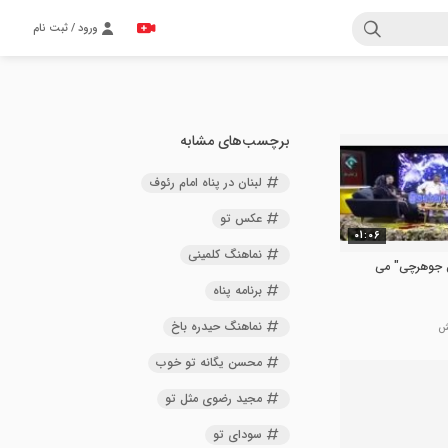
ورود / ثبت نام
برچسب‌های مشابه
لبنان در پناه امام رئوف
عکس تو
01:06
نماهنگ کلمینی
ن جوهرچی" می
برنامه پناه
نماهنگ حیدره باخ
محسن یگانه تو خوب
مجید رضوی مثل تو
سودای تو