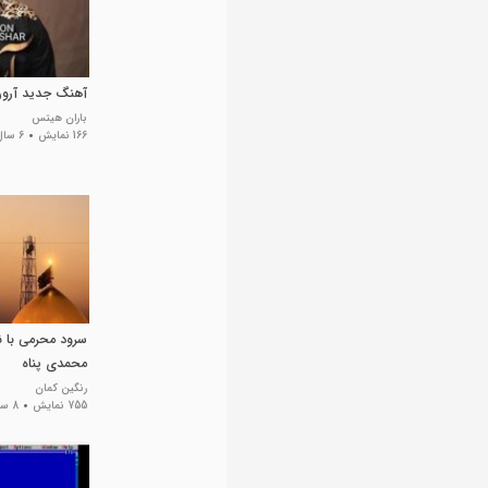
آهنگ جدید آرون 
باران هیتس
166 نمایش
6 سال پیش
سرود محرمی با ن
محمدی پناه
رنگین کمان
755 نمایش
8 سال پیش