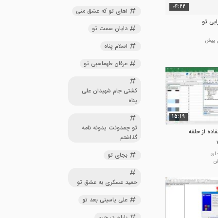
04:22
اهای تو که عشق منی
یی تو
دایان سمت تو
اسلام پناه
عرفان طهماسبی تو
کشتی جام شهیدان علی
پناه
15:19
تو چمدونت یدونه نامه
ستفاده از حلقه
گذاشتم
 ای
بجای تو
حمید عسکری به عشق تو
علی یاسینی بعد تو
باران در حرم