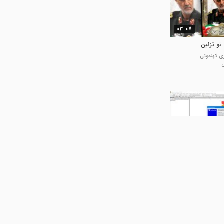
03:07
تو تزئین
ی کهنموئی
00:34
و در تو در زبان
 کدها و فیلم های