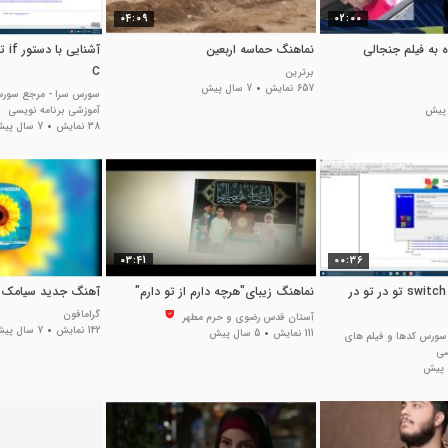
04:09
02:00
 به فیلم جنجالی
نماهنگ حماسه اربعین
آشنا
C
برترین
657 نمایش
7 سال پیش
سورس سرا - مرجع سورس
آموزشی برنامه نویسی
38 نمایش
7 سال پیش
03:41
00:36
آشنایی با دستور switch تو در تو در
نماهنگ زیبای"هرچه دارم از تو دارم"
آهنگ جدید سیامک عب
گرامافون
آستان قدس رضوی و حرم مطهر
142 نمایش
7 سال پیش
111 نمایش
5 سال پیش
سورس کدها و فیلم های
سی