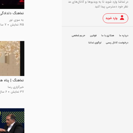
در تماشا وارد شوید تا به ویدیو‌ها و کانال‌های مد
نظر خود دسترسی پیدا کنید
نماهنگ دلدادگی
وارد شوید
به سوی نور
615 نمایش
7 سال پیش
درباره ما
همکاری با ما
قوانین
حریم شخصی
درخواست کانال رسمی
لوگوی تماشا
نماهنگ | پناه ه
خبرگزاری رسا
37 نمایش
6 سال پیش