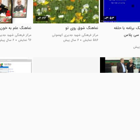
02:22
03:53
برنامه با حلقه
نماهنگ شوق روی تو
نماهنگ علم به خون 
ر سی پلاس
مرکز فرهنگی شهید جدیری کهنموئی
مرکز فرهنگی شهید جدیر
586 نمایش
6 سال پیش
96 نمایش
6 سال پیش
03:16
02:07
ر ماه
نماهنگ "سخته بی تو" اثری از نیما
آشنایی با حلقه های ت
علامه
C
بامزه ترین ها
سورس سرا - مرجع سورس
5.8 هزار نمایش
8 سال پیش
آموزشی برنامه نویسی
34 نمایش
7 سال پیش