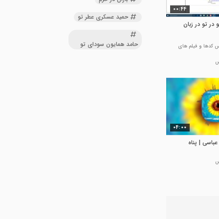
00:44
حمید عسکری عطر تو
یی با دستور if تو در تو در زبان
حامد همایون سودای تو
 کدها و فیلم های
04:00
اسی | پناه