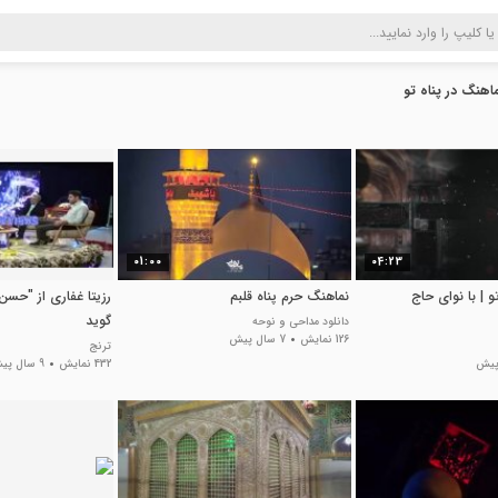
اهنگ در پناه تو
01:00
04:23
و | با نوای حاج
نماهنگ حرم پناه قلبم
رزیتا غفاری از "حس
گوید
دانلود مداحی و نوحه
126 نمایش
7 سال پیش
ترنج
432 نمایش
9 سال پیش