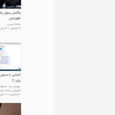
واکنش رسول‌ پناه
اظهاراتش
تماشا اسپرت
19 نمایش
4 سال پیش
زبان C
سورس سرا - مرجع 
آموزشی برنامه نوی
20 نمایش
7 سال پیش