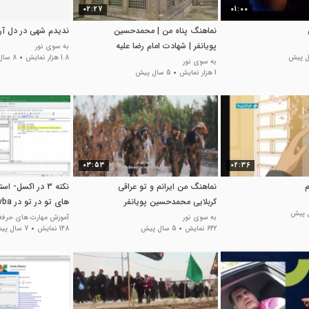
02:27
01:00
نماهنگ پناه من | محمدحسین
ندیدم شهی در دل آرا
پویانفر | شهادت امام رضا علیه
به سوی نور
1.8 هزار نمایش
8 سال پیش
السلام
به سوی نور
1 هزار نمایش
5 سال پیش
03:53
02:36
م
نماهنگ من ایرانم و تو عراقی
نکته 3 در اکسل- ا
کربلایی محمدحسین پویانفر
های تو در تو در vba
به سوی نور
آموزش مهارت های حرفه
642 نمایش
5 سال پیش
148 نمایش
7 سال پیش