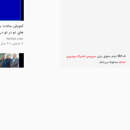
آموزش ساخت یک 
های تو در تو د
پلاس++C
Heilton.com
7 نمایش
7 سال پیش
1405© تمام حقوق برای
سرویس اشتراک ویديوی
تماشا
محفوظ می‌‌باشد.
گزارش تصویری مه
هشتگ
25 نمایش
8 سال پیش