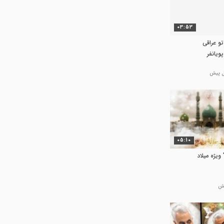
03:53
تو عراقی
ویانفر
05:10
ویژه میلاد