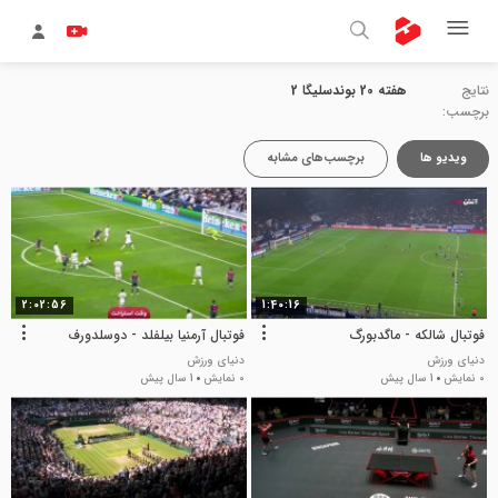
نتایج
هفته 20 بوندسلیگا 2
برچسب:
ویدیو ها
برچسب‌های مشابه
2:02:56
1:40:16
فوتبال شالکه - ماگدبورگ
فوتبال آرمنیا بیلفلد - دوسلدورف
دنیای ورزش
دنیای ورزش
0 نمایش
1 سال پیش
0 نمایش
1 سال پیش